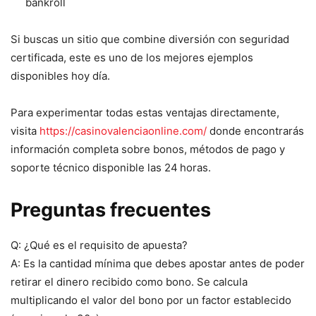
bankroll
Si buscas un sitio que combine diversión con seguridad
certificada, este es uno de los mejores ejemplos
disponibles hoy día.
Para experimentar todas estas ventajas directamente,
visita
https://casinovalenciaonline.com/
donde encontrarás
información completa sobre bonos, métodos de pago y
soporte técnico disponible las 24 horas.
Preguntas frecuentes
Q: ¿Qué es el requisito de apuesta?
A: Es la cantidad mínima que debes apostar antes de poder
retirar el dinero recibido como bono. Se calcula
multiplicando el valor del bono por un factor establecido