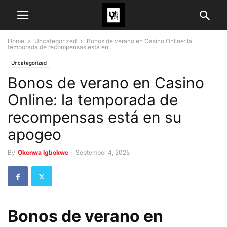
Home
Uncategorized
Bonos de verano en Casino Online: la
temporada de recompensas está en...
Uncategorized
Bonos de verano en Casino
Online: la temporada de
recompensas está en su
apogeo
By
Okenwa Igbokwe
-
September 4, 2025
Bonos de verano en