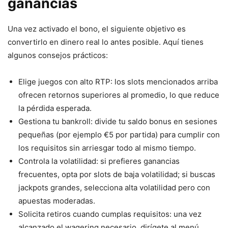
ganancias
Una vez activado el bono, el siguiente objetivo es
convertirlo en dinero real lo antes posible. Aquí tienes
algunos consejos prácticos:
Elige juegos con alto RTP: los slots mencionados arriba
ofrecen retornos superiores al promedio, lo que reduce
la pérdida esperada.
Gestiona tu bankroll: divide tu saldo bonus en sesiones
pequeñas (por ejemplo €5 por partida) para cumplir con
los requisitos sin arriesgar todo al mismo tiempo.
Controla la volatilidad: si prefieres ganancias
frecuentes, opta por slots de baja volatilidad; si buscas
jackpots grandes, selecciona alta volatilidad pero con
apuestas moderadas.
Solicita retiros cuando cumplas requisitos: una vez
alcanzado el wagering necesario, dirígete al menú