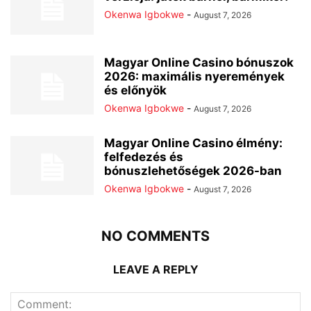
Okenwa Igbokwe
-
August 7, 2026
Magyar Online Casino bónuszok
2026: maximális nyeremények
és előnyök
Okenwa Igbokwe
-
August 7, 2026
Magyar Online Casino élmény:
felfedezés és
bónuszlehetőségek 2026-ban
Okenwa Igbokwe
-
August 7, 2026
NO COMMENTS
LEAVE A REPLY