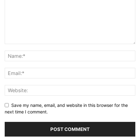
Save my name, email, and website in this browser for the
next time I comment.