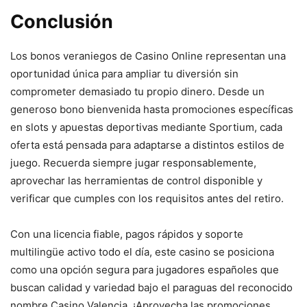
Conclusión
Los bonos veraniegos de Casino Online representan una
oportunidad única para ampliar tu diversión sin
comprometer demasiado tu propio dinero. Desde un
generoso bono bienvenida hasta promociones específicas
en slots y apuestas deportivas mediante Sportium, cada
oferta está pensada para adaptarse a distintos estilos de
juego. Recuerda siempre jugar responsablemente,
aprovechar las herramientas de control disponible y
verificar que cumples con los requisitos antes del retiro.
Con una licencia fiable, pagos rápidos y soporte
multilingüe activo todo el día, este casino se posiciona
como una opción segura para jugadores españoles que
buscan calidad y variedad bajo el paraguas del reconocido
nombre Casino Valencia. ¡Aprovecha las promociones