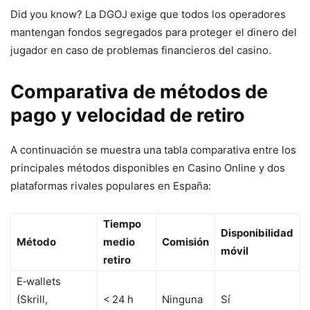
Did you know? La DGOJ exige que todos los operadores
mantengan fondos segregados para proteger el dinero del
jugador en caso de problemas financieros del casino.
Comparativa de métodos de
pago y velocidad de retiro
A continuación se muestra una tabla comparativa entre los
principales métodos disponibles en Casino Online y dos
plataformas rivales populares en España:
Tiempo
Disponibilidad
Método
medio
Comisión
móvil
retiro
E‑wallets
(Skrill,
< 24 h
Ninguna
Sí