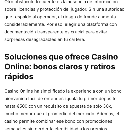
Otro obstáculo frecuente es la ausencia de información
sobre licencias y protección del jugador. Sin una autoridad
que respalde al operador, el riesgo de fraude aumenta
considerablemente. Por eso, elegir una plataforma con
documentación transparente es crucial para evitar
sorpresas desagradables en tu cartera.
Soluciones que ofrece Casino
Online: bonos claros y retiros
rápidos
Casino Online ha simplificado la experiencia con un bono
bienvenida fácil de entender: iguala tu primer depósito
hasta €500 con un requisito de apuesta de solo 30x,
mucho menor que el promedio del mercado. Además, el
casino permite combinar ese bono con promociones
semanales sin perder la elegibilidad a los premios