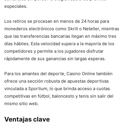
especiales.
Los retiros se procesan en menos de 24 horas para
monederos electrónicos como Skrill o Neteller, mientras
que las transferencias bancarias llegan en máximo tres
días hábiles. Esta velocidad supera a la mayoría de los
competidores y permite a los jugadores disfrutar
rápidamente de sus ganancias sin largas esperas.
Para los amantes del deporte, Casino Online también
ofrece una sección robusta de apuestas deportivas
vinculada a Sportium, lo que brinda acceso a cuotas
competitivas en fútbol, baloncesto y tenis sin salir del
mismo sitio web.
Ventajas clave