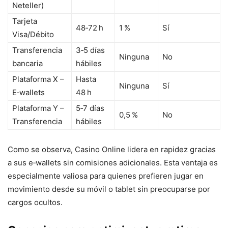
Neteller)
Tarjeta
48‑72 h
1 %
Sí
Visa/Débito
Transferencia
3‑5 días
Ninguna
No
bancaria
hábiles
Plataforma X –
Hasta
Ninguna
Sí
E‑wallets
48 h
Plataforma Y –
5‑7 días
0,5 %
No
Transferencia
hábiles
Como se observa, Casino Online lidera en rapidez gracias
a sus e‑wallets sin comisiones adicionales. Esta ventaja es
especialmente valiosa para quienes prefieren jugar en
movimiento desde su móvil o tablet sin preocuparse por
cargos ocultos.