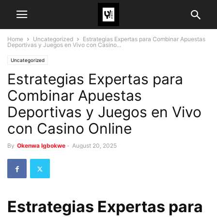
Home
Uncategorized
Estrategias Expertas para Combinar Apuestas
Deportivas y Juegos en Vivo con Casino...
Uncategorized
Estrategias Expertas para
Combinar Apuestas
Deportivas y Juegos en Vivo
con Casino Online
By
Okenwa Igbokwe
-
August 20, 2025
Estrategias Expertas para