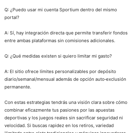
Q: ¿Puedo usar mi cuenta Sportium dentro del mismo
portal?
A: Sí, hay integración directa que permite transferir fondos
entre ambas plataformas sin comisiones adicionales.
Q: ¿Qué medidas existen si quiero limitar mi gasto?
A: El sitio ofrece límites personalizables por depósito
diario/semanal/mensual además de opción auto‑exclusión
permanente.
Con estas estrategias tendrás una visión clara sobre cómo
combinar eficazmente tus pasiones por las apuestas
deportivas y los juegos reales sin sacrificar seguridad ni
velocidad. Si buscas rapidez en los retiros, variedad