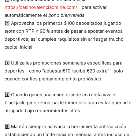
https://casinovalenciaonline.com/
para activar
automáticamente el
bono bienvenida
.
2️⃣ Aprovecha los primeros $100 depositados jugando
slots
con RTP ≥ 96 % antes de pasar a apostar eventos
deportivos; así cumples requisitos sin arriesgar mucho
capital inicial.
3️⃣ Utiliza las promociones semanales específicas para
deportes—como “apuesta €10 recibe €20 extra”—solo
cuando confíes plenamente en tu pronóstico.
4️⃣ Cuando ganes una mano grande en ruleta viva o
blackjack, pide retirar parte inmediata para evitar quedarte
atrapado bajo requerimientos altos.
5️⃣ Mantén siempre activada la herramienta anti‑adicción
estableciendo un límite máximo mensual antes incluso de