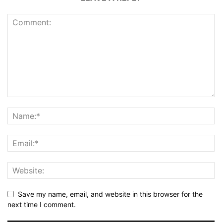
Save my name, email, and website in this browser for the
next time I comment.