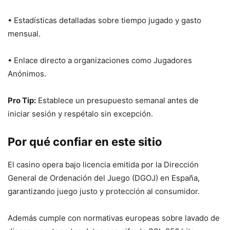
• Estadísticas detalladas sobre tiempo jugado y gasto
mensual.
• Enlace directo a organizaciones como Jugadores
Anónimos.
Pro Tip:
Establece un presupuesto semanal antes de
iniciar sesión y respétalo sin excepción.
Por qué confiar en este sitio
El casino opera bajo licencia emitida por la Dirección
General de Ordenación del Juego (DGOJ) en España,
garantizando juego justo y protección al consumidor.
Además cumple con normativas europeas sobre lavado de