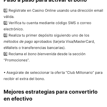
1️⃣ Regístrate en Casino Online usando una dirección email
válida.
2️⃣ Verifica tu cuenta mediante código SMS o correo
electrónico.
3️⃣ Realiza tu primer depósito siguiendo uno de los
métodos de pago
aprobados (tarjeta Visa/MasterCard,
eWallets o transferencias bancarias).
4️⃣ Reclama el
bono bienvenida
desde la sección
“Promociones”.
• Asegúrate de seleccionar la oferta “Club Millonario” para
recibir el extra del bono.
Mejores estrategias para convertirlo
en efectivo