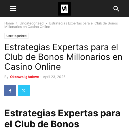
Home
Uncategorized
Estrategias Expertas para el Club de Bonos
Millonarios en Casino Online
Uncategorized
Estrategias Expertas para el
Club de Bonos Millonarios en
Casino Online
By
Okenwa Igbokwe
-
April 23, 2025
Estrategias Expertas para
el Club de Bonos