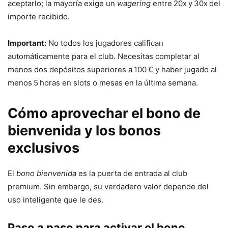
aceptarlo; la mayoría exige un
wagering
entre 20x y 30x del
importe recibido.
Important:
No todos los jugadores califican
automáticamente para el club. Necesitas completar al
menos dos depósitos superiores a 100 € y haber jugado al
menos 5 horas en slots o mesas en la última semana.
Cómo aprovechar el bono de
bienvenida y los bonos
exclusivos
El
bono bienvenida
es la puerta de entrada al club
premium. Sin embargo, su verdadero valor depende del
uso inteligente que le des.
Paso a paso para activar el bono