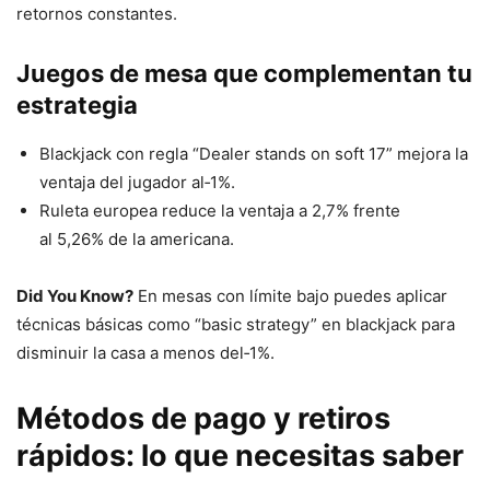
retornos constantes.
Juegos de mesa que complementan tu
estrategia
Blackjack con regla “Dealer stands on soft 17” mejora la
ventaja del jugador al‑1%.
Ruleta europea reduce la ventaja a 2,7% frente
al 5,26% de la americana.
Did You Know?
En mesas con límite bajo puedes aplicar
técnicas básicas como “basic strategy” en blackjack para
disminuir la casa a menos del‑1%.
Métodos de pago y retiros
rápidos: lo que necesitas saber