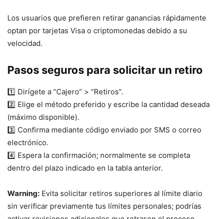
Los usuarios que prefieren retirar ganancias rápidamente
optan por tarjetas Visa o criptomonedas debido a su
velocidad.
Pasos seguros para solicitar un retiro
1️⃣ Dirígete a “Cajero” > “Retiros”.
2️⃣ Elige el método preferido y escribe la cantidad deseada
(máximo disponible).
3️⃣ Confirma mediante código enviado por SMS o correo
electrónico.
4️⃣ Espera la confirmación; normalmente se completa
dentro del plazo indicado en la tabla anterior.
Warning:
Evita solicitar retiros superiores al límite diario
sin verificar previamente tus límites personales; podrías
activar revisiones adicionales que retrasen el proceso.