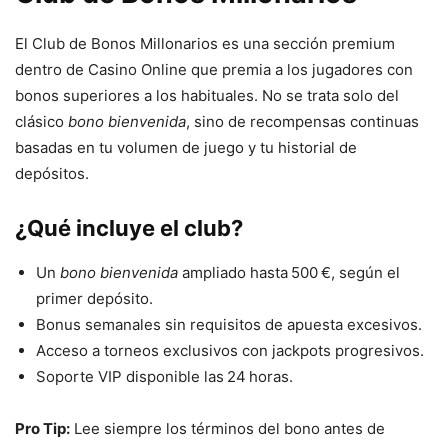
El Club de Bonos Millonarios es una sección premium
dentro de Casino Online que premia a los jugadores con
bonos superiores a los habituales. No se trata solo del
clásico
bono bienvenida
, sino de recompensas continuas
basadas en tu volumen de juego y tu historial de
depósitos.
¿Qué incluye el club?
Un
bono bienvenida
ampliado hasta 500 €, según el
primer depósito.
Bonus semanales sin requisitos de apuesta excesivos.
Acceso a torneos exclusivos con jackpots progresivos.
Soporte VIP disponible las 24 horas.
Pro Tip:
Lee siempre los términos del bono antes de