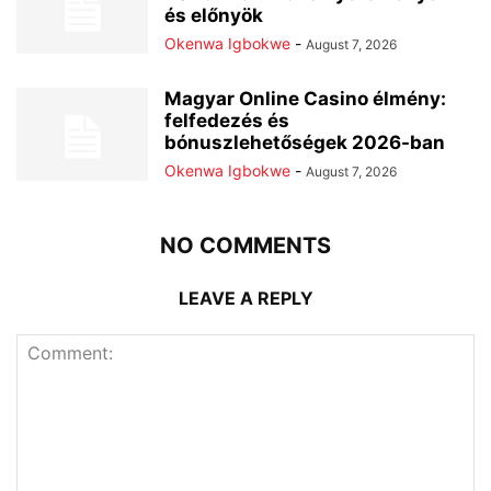
és előnyök
Okenwa Igbokwe
-
August 7, 2026
Magyar Online Casino élmény:
felfedezés és
bónuszlehetőségek 2026-ban
Okenwa Igbokwe
-
August 7, 2026
NO COMMENTS
LEAVE A REPLY