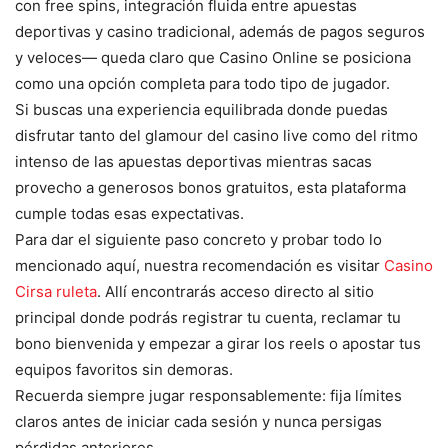
con free spins, integración fluida entre apuestas
deportivas y casino tradicional, además de pagos seguros
y veloces— queda claro que Casino Online se posiciona
como una opción completa para todo tipo de jugador.
Si buscas una experiencia equilibrada donde puedas
disfrutar tanto del glamour del casino live como del ritmo
intenso de las apuestas deportivas mientras sacas
provecho a generosos bonos gratuitos, esta plataforma
cumple todas esas expectativas.
Para dar el siguiente paso concreto y probar todo lo
mencionado aquí, nuestra recomendación es visitar
Casino
Cirsa ruleta
. Allí encontrarás acceso directo al sitio
principal donde podrás registrar tu cuenta, reclamar tu
bono bienvenida y empezar a girar los reels o apostar tus
equipos favoritos sin demoras.
Recuerda siempre jugar responsablemente: fija límites
claros antes de iniciar cada sesión y nunca persigas
pérdidas anteriores.