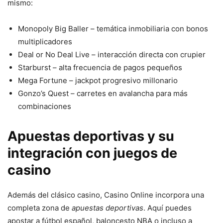
mismo:
Monopoly Big Baller – temática inmobiliaria con bonos
multiplicadores
Deal or No Deal Live – interacción directa con crupier
Starburst – alta frecuencia de pagos pequeños
Mega Fortune – jackpot progresivo millonario
Gonzo’s Quest – carretes en avalancha para más
combinaciones
Apuestas deportivas y su
integración con juegos de
casino
Además del clásico casino, Casino Online incorpora una
completa zona de
apuestas deportivas
. Aquí puedes
apostar a fútbol español, baloncesto NBA o incluso a