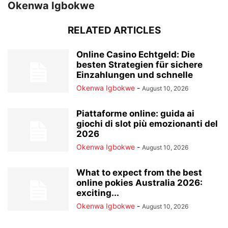
Okenwa Igbokwe
RELATED ARTICLES
Online Casino Echtgeld: Die
besten Strategien für sichere
Einzahlungen und schnelle
Okenwa Igbokwe
-
August 10, 2026
Piattaforme online: guida ai
giochi di slot più emozionanti del
2026
Okenwa Igbokwe
-
August 10, 2026
What to expect from the best
online pokies Australia 2026:
exciting...
Okenwa Igbokwe
-
August 10, 2026