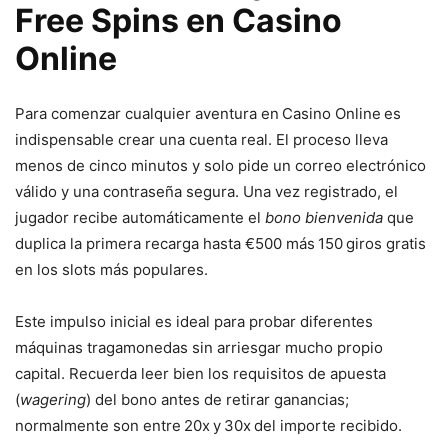
Free Spins en Casino
Online
Para comenzar cualquier aventura en Casino Online es
indispensable crear una cuenta real. El proceso lleva
menos de cinco minutos y solo pide un correo electrónico
válido y una contraseña segura. Una vez registrado, el
jugador recibe automáticamente el
bono bienvenida
que
duplica la primera recarga hasta €500 más 150 giros gratis
en los slots más populares.
Este impulso inicial es ideal para probar diferentes
máquinas tragamonedas sin arriesgar mucho propio
capital. Recuerda leer bien los requisitos de apuesta
(
wagering
) del bono antes de retirar ganancias;
normalmente son entre 20x y 30x del importe recibido.