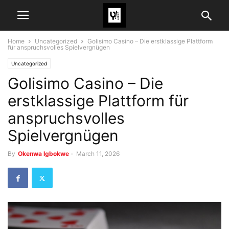
Home
Uncategorized
Golisimo Casino – Die erstklassige Plattform
für anspruchsvolles Spielvergnügen
Uncategorized
Golisimo Casino – Die
erstklassige Plattform für
anspruchsvolles
Spielvergnügen
By
Okenwa Igbokwe
-
March 11, 2026