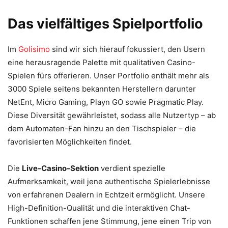
Das vielfältiges Spielportfolio
Im
Golisimo
sind wir sich hierauf fokussiert, den Usern
eine herausragende Palette mit qualitativen Casino-
Spielen fürs offerieren. Unser Portfolio enthält mehr als
3000 Spiele seitens bekannten Herstellern darunter
NetEnt, Micro Gaming, Playn GO sowie Pragmatic Play.
Diese Diversität gewährleistet, sodass alle Nutzertyp – ab
dem Automaten-Fan hinzu an den Tischspieler – die
favorisierten Möglichkeiten findet.
Die
Live-Casino-Sektion
verdient spezielle
Aufmerksamkeit, weil jene authentische Spielerlebnisse
von erfahrenen Dealern in Echtzeit ermöglicht. Unsere
High-Definition-Qualität und die interaktiven Chat-
Funktionen schaffen jene Stimmung, jene einen Trip von