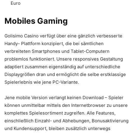
Euro
Mobiles Gaming
Golisimo Casino verfügt über eine gänzlich verbesserte
Handy- Plattform konzipiert, die bei sämtlichen
verbreiteten Smartphones und Tablet-Computern
problemlos funktioniert. Unsere responsives Gestaltung
adaptiert zusammen eigenständig auf unterschiedliche
Displaygrößen dran und ermöglicht die selbe erstklassige
Spielerlebnis wie jene PC-Variante.
Jene mobile Version verlangt keinen Download – Spieler
können unmittelbar mittels den Internetbrowser zu unsere
komplettes Spielesortiment zugreifen. Alle Features,
einschließlich Einzahl- und Abhebungen, Bonusaktivierung
und Kundensupport, bleiben zusätzlich unterwegs