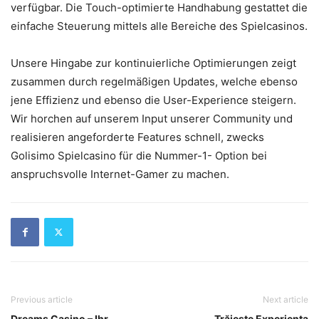
verfügbar. Die Touch-optimierte Handhabung gestattet die
einfache Steuerung mittels alle Bereiche des Spielcasinos.
Unsere Hingabe zur kontinuierliche Optimierungen zeigt
zusammen durch regelmäßigen Updates, welche ebenso
jene Effizienz und ebenso die User-Experience steigern.
Wir horchen auf unserem Input unserer Community und
realisieren angeforderte Features schnell, zwecks
Golisimo Spielcasino für die Nummer-1- Option bei
anspruchsvolle Internet-Gamer zu machen.
Previous article
Next article
Dreams Casino – Ihr
Trăiește Experiența