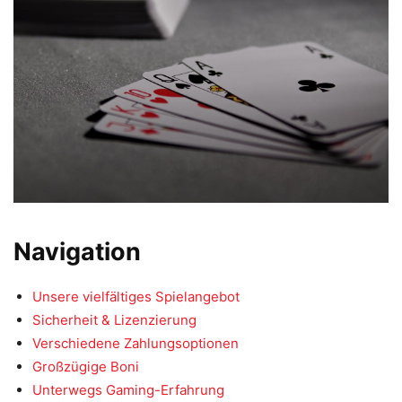
Navigation
Unsere vielfältiges Spielangebot
Sicherheit & Lizenzierung
Verschiedene Zahlungsoptionen
Großzügige Boni
Unterwegs Gaming-Erfahrung