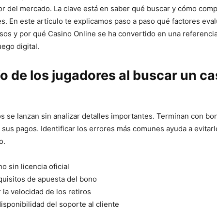
r del mercado. La clave está en saber qué buscar y cómo comp
es. En este artículo te explicamos paso a paso qué factores eval
sos y por qué Casino Online se ha convertido en una referencia
uego digital.
ío de los jugadores al buscar un ca
 se lanzan sin analizar detalles importantes. Terminan con bo
 sus pagos. Identificar los errores más comunes ayuda a evitar
o.
o sin licencia oficial
equisitos de apuesta del bono
la velocidad de los retiros
isponibilidad del soporte al cliente