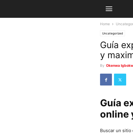
Home
Uncategor
Uncategorized
Guía exp
y maxim
By
Okenwa Igbok
Guía ex
online
Buscar un sitio