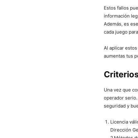
Estos fallos pu
información leg
Además, es esen
cada juego para 
Al aplicar estos
aumentas tus po
Criterio
Una vez que con
operador serio.
seguridad y bue
Licencia vál
Dirección G
2 Métodos de