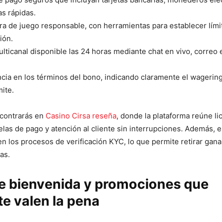
as rápidas.
lara de juego responsable, con herramientas para establecer lím
ión.
lticanal disponible las 24 horas mediante chat en vivo, correo 
cia en los términos del bono, indicando claramente el wagerin
mite.
ncontrarás en
Casino Cirsa reseña
, donde la plataforma reúne li
elas de pago y atención al cliente sin interrupciones. Además, el
en los procesos de verificación KYC, lo que permite retirar gan
as.
e bienvenida y promociones que
e valen la pena