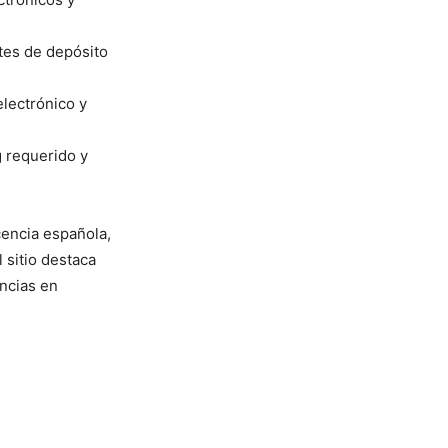
ites de depósito
electrónico y
g requerido y
cencia española,
 sitio destaca
ancias en