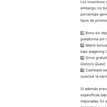
Los incentivos s
embargo, no tod
porcentaje gen
tipos de promoc
1️⃣ Bono sin dep
plataforma sin r
2️⃣ Match bonus
bajo wagering (
3️⃣ Giros grat
Gonzo’s Quest
.
4️⃣ Cashback se
suavizar la vari
Si además eres 
específicas baj
mejoradas. En e