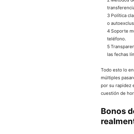
transferenci
3 Política c
o autoexclus
4 Soporte mu
teléfono.
5 Transparen
las fechas lí
Todo esto lo e
múltiples pasar
por su rapidez 
cuestión de hor
Bonos d
realment