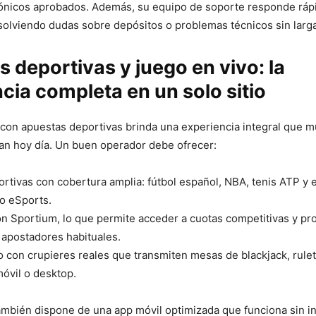
ónicos aprobados. Además, su equipo de soporte responde ráp
esolviendo dudas sobre depósitos o problemas técnicos sin larg
 deportivas y juego en vivo: la
cia completa en un solo sitio
 con apuestas deportivas brinda una experiencia integral que 
an hoy día. Un buen operador debe ofrecer:
rtivas con cobertura amplia: fútbol español, NBA, tenis ATP y 
o eSports.
on Sportium, lo que permite acceder a cuotas competitivas y p
 apostadores habituales.
o con crupieres reales que transmiten mesas de blackjack, rulet
móvil o desktop.
ambién dispone de una app móvil optimizada que funciona sin i