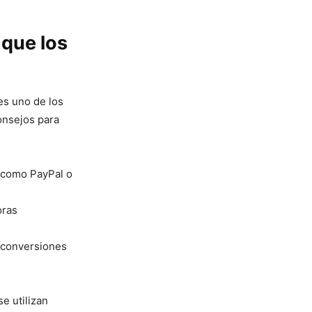
 que los
 es uno de los
consejos para
s como PayPal o
oras
r conversiones
e utilizan