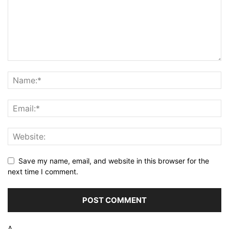
Save my name, email, and website in this browser for the
next time I comment.
Δ