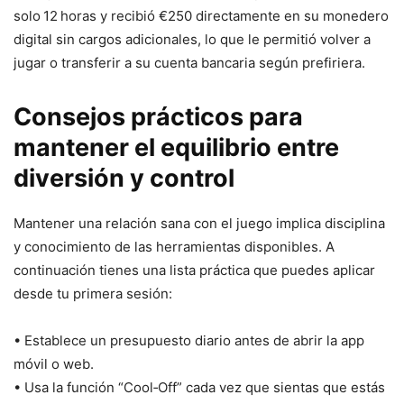
solo 12 horas y recibió €250 directamente en su monedero
digital sin cargos adicionales, lo que le permitió volver a
jugar o transferir a su cuenta bancaria según prefiriera.
Consejos prácticos para
mantener el equilibrio entre
diversión y control
Mantener una relación sana con el juego implica disciplina
y conocimiento de las herramientas disponibles. A
continuación tienes una lista práctica que puedes aplicar
desde tu primera sesión:
• Establece un presupuesto diario antes de abrir la app
móvil o web.
• Usa la función “Cool‑Off” cada vez que sientas que estás