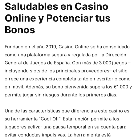
Saludables en Casino
Online y Potenciar tus
Bonos
Fundado en el año 2019, Casino Online se ha consolidado
como una plataforma segura y regulada por la Dirección
General de Juegos de España. Con más de 3 000 juegos –
incluyendo slots de los principales proveedores– el sitio
ofrece una experiencia completa tanto en escritorio como
en móvil. Además, su bono bienvenida supera los €1 000 y
permite jugar sin riesgos durante los primeros días.
Una de las características que diferencia a este casino es
su herramienta “Cool‑Off”. Esta función permite a los
jugadores activar una pausa temporal en su cuenta para
evitar conductas impulsivas. La herramienta está