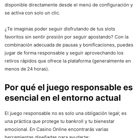
disponible directamente desde el menú de configuración y
se activa con solo un clic.
¿Te imaginas poder seguir disfrutando de tus slots
favoritos sin sentir presión por seguir apostando? Con la
combinación adecuada de pausas y bonificaciones, puedes
jugar de forma responsable y seguir aprovechando los
retiros rápidos que ofrece la plataforma (generalmente en
menos de 24 horas).
Por qué el juego responsable es
esencial en el entorno actual
El juego responsable no es solo una obligación legal; es
una práctica que protege tu bankroll y tu bienestar
emocional. En Casino Online encontrarás varias
herramientas diseñadas para ayudarte: