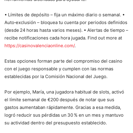
• Límites de depósito – fija un máximo diario o semanal. •
Auto‑exclusión – bloquea tu cuenta por periodos definidos
(desde 24 horas hasta varios meses). • Alertas de tiempo –
recibe notificaciones cada hora jugada. Find out more at
https://casinovalenciaonline.com/
.
Estas opciones forman parte del compromiso del casino
con el juego responsable y cumplen con las normas
establecidas por la Comisión Nacional del Juego.
Por ejemplo, María, una jugadora habitual de slots, activó
el límite semanal de €200 después de notar que sus
gastos aumentaban rápidamente. Gracias a esa medida,
logró reducir sus pérdidas un 30 % en un mes y mantuvo
su actividad dentro del presupuesto establecido.