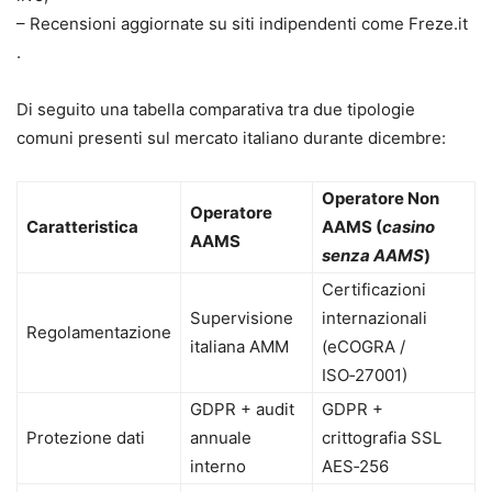
– Recensioni aggiornate su siti indipendenti come Freze.it
.
Di seguito una tabella comparativa tra due tipologie
comuni presenti sul mercato italiano durante dicembre:
Operatore Non
Operatore
Caratteristica
AAMS (
casino
AAMS
senza AAMS
)
Certificazioni
Supervisione
internazionali
Regolamentazione
italiana AMM
(eCOGRA /
ISO‑27001)
GDPR + audit
GDPR +
Protezione dati
annuale
crittografia SSL
interno
AES‑256