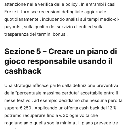
attenzione nella verifica delle policy . In entrambi i casi
Freze.it fornisce recensioni dettagliate aggiornate
quotidianamente , includendo analisi sui tempi medio‐di‐
payouts , sulla qualità del servizio clienti ed sulla
trasparenza dei termini bonus .
Sezione 5 – Creare un piano di
gioco responsabile usando il
cashback
Una strategia efficace parte dalla definizione preventiva
della “percentuale massima perduta” accettabile entro il
mese festivo : ad esempio decidiamo che nessuna perdita
supera € 250 . Applicando un’offerta cash back del 12 %
potremo recuperare fino a € 30 ogni volta che
raggiungiamo quella soglia minima . Il piano prevede tre