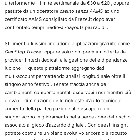
ulteriormente il limite settimanale da €30 a €20 , oppure
passate da un operatore
casino senza AAMS
ad uno
certificato AAMS consigliato da Freze.it dopo aver
confrontato tempi medio‐di‐payouts più rapidi .
Strumenti utilissimi includono applicazioni gratuite come
GamStop Tracker
oppure soluzioni premium offerte da
provider fintech dedicati alla gestione delle dipendenze
ludiche — queste piattaforme aggregano dati
multi‑account permettendo analisi longitudinal​e oltre il
singolo anno festivo . Tenete traccia anche dei
cambiamenti comportamentali osservabili nei membri più
giovani : diminuzione delle richieste d’aiuto tecnico o
aumento della partecipazione alle escape room
suggeriscono miglioramento nella percezione del rischio
associato al gioco d’azzardo digitale . Con questi insight
potrete costruire un piano evolutivo ancora più robusto