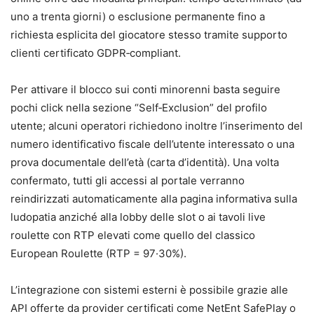
uno a trenta giorni) o esclusione permanente fino a
richiesta esplicita del giocatore stesso tramite supporto
clienti certificato GDPR‑compliant.
Per attivare il blocco sui conti minorenni basta seguire
pochi click nella sezione “Self‑Exclusion” del profilo
utente; alcuni operatori richiedono inoltre l’inserimento del
numero identificativo fiscale dell’utente interessato o una
prova documentale dell’età (carta d’identità). Una volta
confermato, tutti gli accessi al portale verranno
reindirizzati automaticamente alla pagina informativa sulla
ludopatia anziché alla lobby delle slot o ai tavoli live
roulette con RTP elevati come quello del classico
European Roulette (RTP = 97·30%).
L’integrazione con sistemi esterni è possibile grazie alle
API offerte da provider certificati come NetEnt SafePlay o