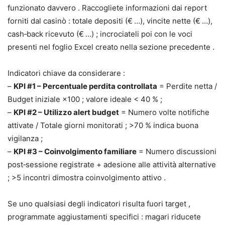
funzionato davvero . Raccogliete informazioni dai report
forniti dal casinò : totale depositi (€ …), vincite nette (€ …),
cash‑back ricevuto (€ …) ; incrociateli poi con le voci
presenti nel foglio Excel creato nella sezione precedente .
Indicatori chiave da considerare :
–
KPI #1 – Percentuale perdita controllata
= Perdite netta /
Budget iniziale ×100 ; valore ideale < 40 % ;
–
KPI #2 – Utilizzo alert budget
= Numero volte notifiche
attivate / Totale giorni monitorati ; >70 % indica buona
vigilanza ;
–
KPI #3 – Coinvolgimento familiare
= Numero discussioni
post‑sessione registrate + adesione alle attività alternative
; >5 incontri dimostra coinvolgimento attivo .
Se uno qualsiasi degli indicatori risulta fuori target ,
programmate aggiustamenti specifici : magari riducete