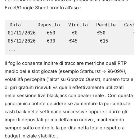
Excel/Google Sheet pronto all’uso :
Data      Deposito   Vincita   Perdite   Cashba
01/12/2026    €50      €0       €50          €6
05/12/2026    €30     €45       -€15         - 
Il foglio consente inoltre di tracciare metriche quali RTP
medio delle slot giocate (esempio Starburst → 96·09%),
volatilità percepita (“alta” su Gonzo’s Quest), numero totale
di giri gratuiti ricevuti vs quelli effettivamente utilizzati
nelle sessione live blackjack con dealer reale . Con questa
panoramica potete decidere se aumentare la percentuale
cash back nelle settimane successive oppure ridurre gli
importi depositati prima dell’anno nuovo , mantenendo
sempre sotto controllo la perdita netta totale rispetto al
budget iniziale stabilito .