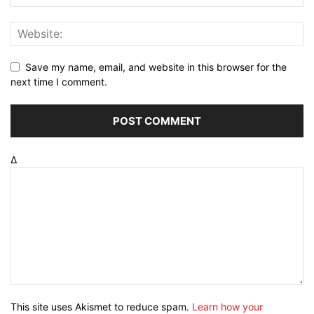
Save my name, email, and website in this browser for the
next time I comment.
Δ
This site uses Akismet to reduce spam.
Learn how your