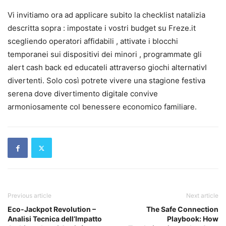
Vi invitiamo ora ad applicare subito la checklist natalizia
descritta sopra : impostate i vostri budget su Freze.it
scegliendo operatori affidabili , attivate i blocchi
temporanei sui dispositivi dei minori , programmate gli
alert cash back ed educateli attraverso giochi alternativI
divertenti.​ Solo così potrete vivere una stagione festiva
serena dove divertimento digitale convive
armoniosamente col benessere economico familiare.​
Previous article
Next article
Eco‑Jackpot Revolution –
The Safe Connection
Analisi Tecnica dell’Impatto
Playbook: How