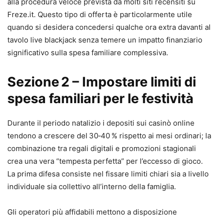
alla procedura veloce prevista da molti siti recensiti su
Freze.it. Questo tipo di offerta è particolarmente utile
quando si desidera concedersi qualche ora extra davanti al
tavolo live blackjack senza temere un impatto finanziario
significativo sulla spesa familiare complessiva.
Sezione 2 – Impostare limiti di
spesa familiari per le festività
Durante il periodo natalizio i depositi sui casinò online
tendono a crescere del 30‑40 % rispetto ai mesi ordinari; la
combinazione tra regali digitali e promozioni stagionali
crea una vera “tempesta perfetta” per l’eccesso di gioco.
La prima difesa consiste nel fissare limiti chiari sia a livello
individuale sia collettivo all’interno della famiglia.
Gli operatori più affidabili mettono a disposizione