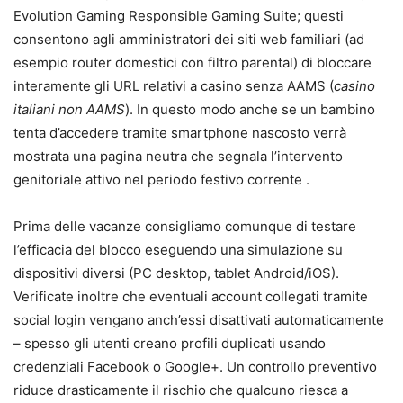
Evolution Gaming Responsible Gaming Suite; questi
consentono agli amministratori dei siti web familiari (ad
esempio router domestici con filtro parental) di bloccare
interamente gli URL relativi a casino senza AAMS (
casino
italiani non AAMS
). In questo modo anche se un bambino
tenta d’accedere tramite smartphone nascosto verrà
mostrata una pagina neutra che segnala l’intervento
genitoriale attivo nel periodo festivo corrente .
Prima delle vacanze consigliamo comunque di testare
l’efficacia del blocco eseguendo una simulazione su
dispositivi diversi (PC desktop, tablet Android/iOS).
Verificate inoltre che eventuali account collegati tramite
social login vengano anch’essi disattivati automaticamente
– spesso gli utenti creano profili duplicati usando
credenziali Facebook o Google+. Un controllo preventivo
riduce drasticamente il rischio che qualcuno riesca a