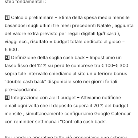
step fondamentali :
1️⃣ Calcolo preliminare – Stima della spesa media mensile
basandosi sugli ultimi tre mesi precedenti Natale ; aggiunta
del valore extra previsto per regali digital​I (
gift card
),
viaggi ecc.; risultato = budget totale dedicato al gioco =
€ 600 .
2️⃣ Definizione della soglia cash back – Impostiamo un
tasso fisso del 12 % su perdite comprese tra € 100–€ 300 ;
sopra tale intervallo chiediamo al sito un ulteriore bonus
“double cash back” disponibile solo nei giorni feriali
pre‑capodanno .
3️⃣ Integrazione con alert budget – Attiviamo notifiche
email ogni volta che il deposito supera il 20 % del budget
mensile ; simultaneamente configuriamo Google Calendar
con reminder settimanali “Controlla cash back”.
Per rendere operativo tutto ciò proponiamo uno schema