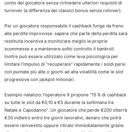
conto del giocatore senza richiedere ulteriori requisiti di
turnover (a differenza dei classici bonus senza rollover).
Per un giocatore responsabile il cashback funge da freno
alle perdite improvvise: sapere che parte della perdita sarà
restituita incentiva a monitorare meglio le proprie
scommesse e a mantenere sotto controllo il bankroll.
Inoltre può essere utilizzato come leva psicologica per
limitare l’impulso di “recuperare” rapidamente i soldi persi
con puntate più alte o giochi ad alta volatilità come le slot
progressive con jackpot milionari.
Esempio natalizio: l’operatore X propone “15 % di cashback
su tutte le slot da €0,10 a €5 durante la settimana tra
Natale e Capodanno”. Un giocatore che perde €200 otterrà
€30 indietro entro tre giorni lavorativi, denaro che potrà
essere reinvestito oppure ritirato immediatamente grazie