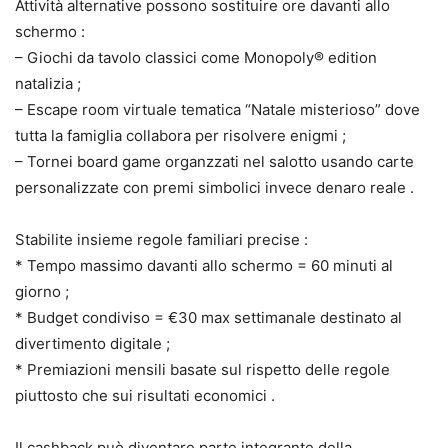
Attività alternative possono sostituire ore davanti allo
schermo :
– Giochi da tavolo classici come Monopoly® edition
natalizia ;
– Escape room virtuale tematica “Natale misterioso” dove
tutta la famiglia collabora per risolvere enigmi ;
– Tornei board game organzzati nel salotto usando carte
personalizzate con premi simbolici invece denaro reale .
Stabilite insieme regole familiari precise :
* Tempo massimo davanti allo schermo = 60 minuti al
giorno ;
* Budget condiviso = €30 max settimanale destinato al
divertimento digitale ;
* Premiazioni mensili basate sul rispetto delle regole
piuttosto che sui risultati economici .
Il cashback può diventare parte integrante della