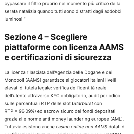
bypassare il filtro proprio nel momento più critico della
serata natalizia quando tutti sono distratti dagli addobbi
luminosi.“
Sezione 4 – Scegliere
piattaforme con licenza AAMS
e certificazioni di sicurezza
La licenza rilasciata dall’Agenzia delle Dogane e dei
Monopoli (AAMS) garantisce ai giocatori italiani livelli
elevati di tutela legale: verifica dell’identità reale
dell’utente attraverso KYC obbligatorio, audit periodico
sulle percentuali RTP delle slot (
Starburst
con
RTP = 96·09%) ed escrow sicuro dei fondi depositati
grazie alle norme anti‑money laundering europee (AML).
Tuttavia esistono anche
casino online non AAMS
dotati di