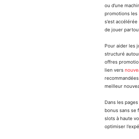
ou d’une machin
promotions les 
s’est accélérée
de jouer partou
Pour aider les 
structuré autour
offres promotio
lien vers
nouvea
recommandées pa
meilleur nouvea
Dans les pages 
bonus sans se f
slots à haute vo
optimiser l’exp