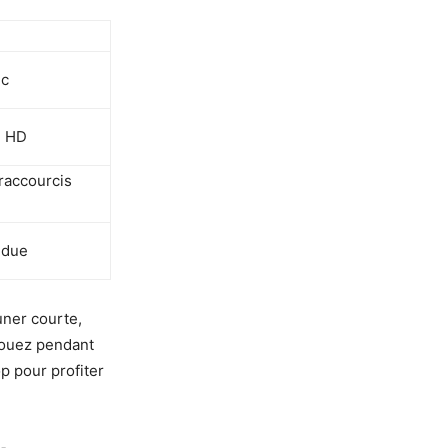
ic
l HD
raccourcis
ndue
uner courte,
jouez pendant
op pour profiter