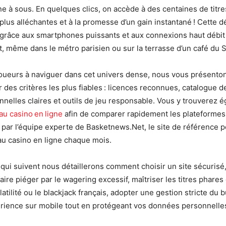
e à sous. En quelques clics, on accède à des centaines de titre
plus alléchantes et à la promesse d’un gain instantané ! Cette 
 grâce aux smartphones puissants et aux connexions haut débit
t, même dans le métro parisien ou sur la terrasse d’un café du 
joueurs à naviguer dans cet univers dense, nous vous présento
 des critères les plus fiables : licences reconnues, catalogue de
nnelles claires et outils de jeu responsable. Vous y trouverez 
u casino en ligne
afin de comparer rapidement les plateformes
r l’équipe experte de Basketnews.Net, le site de référence pou
u casino en ligne chaque mois.
qui suivent nous détaillerons comment choisir un site sécurisé,
aire piéger par le wagering excessif, maîtriser les titres phare
latilité ou le blackjack français, adopter une gestion stricte du 
érience sur mobile tout en protégeant vos données personnelle