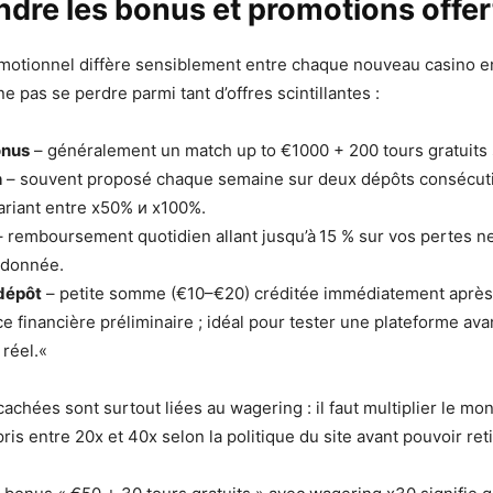
dre les bonus et promotions offer
otionnel diffère sensiblement entre chaque nouveau casino en
 pas se perdre parmi tant d’offres scintillantes :
nus
– généralement un match up to €1000 + 200 tours gratuits
h
– souvent proposé chaque semaine sur deux dépôts consécuti
variant entre x50% и x100%.
 remboursement quotidien allant jusqu’à 15 % sur vos pertes n
 donnée.
dépôt
– petite somme (€10–€20) créditée immédiatement après 
e financière préliminaire ; idéal pour tester une plateforme ava
réel.«
achées sont surtout liées au wagering : il faut multiplier le mo
ris entre 20x et 40x selon la politique du site avant pouvoir ret