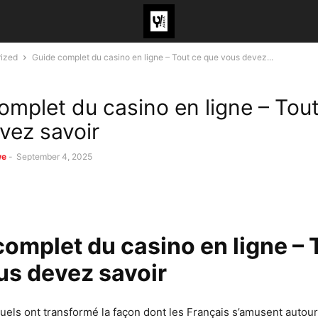
ized
Guide complet du casino en ligne – Tout ce que vous devez...
omplet du casino en ligne – Tou
vez savoir
we
-
September 4, 2025
omplet du casino en ligne – 
us devez savoir
tuels ont transformé la façon dont les Français s’amusent autour