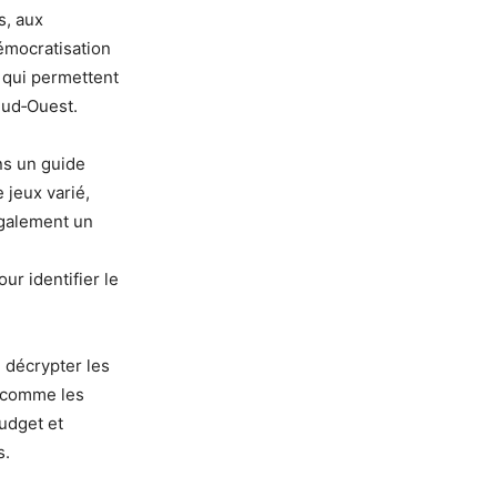
s, aux
démocratisation
 qui permettent
Sud‑Ouest.
ns un guide
 jeux varié,
également un
r identifier le
 décrypter les
s comme les
budget et
s.