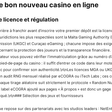
le bon nouveau casino en ligne
e licence et régulation
ière à franchir avant d’inscrire votre premier dépôt est la lice
juridictions les plus respectées sont la Malta Gaming Authority 
ssion (UKGC) et Curaçao eGaming ; chacune impose des exig
ernant la protection des joueurs et la transparence financière. 
ulateur vous pouvez vérifier l’immatriculation grâce au numéro d’
pied‑de‑page du casino : il suffit d’entrer ce code dans leur mot
c pour confirmer son authenticité.\n\nLes licences MGA ou UK
 audit RNG mensuel réalisé par eCOGRA ou iTech Labs ; ces ce
aque tirage aléatoire suit strictement le protocole « Random 
 label eCOGRA ajouté aux pages « À propos » est donc un gage 
ruqué.\n\n### Sélection des jeux et fournisseurs
e repose sur des partenariats avec les studios leaders : NetEnt