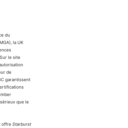
nce du
(MGA), la UK
ences
Sur le site
autorisation
eur de
GC garantissent
rtifications
Number
sérieux que le
 offre
Starburst