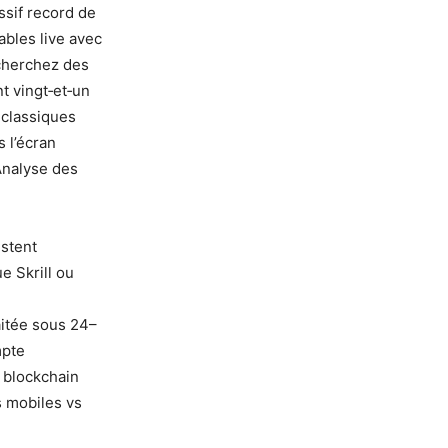
ssif record de
ables live avec
echerchez des
t vingt‑et‑un
 classiques
 l’écran
Analyse des
estent
e Skrill ou
aitée sous 24–
mpte
 blockchain
s mobiles vs