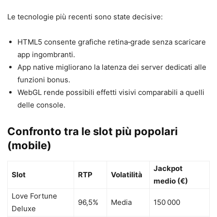
Le tecnologie più recenti sono state decisive:
HTML5 consente grafiche retina‑grade senza scaricare
app ingombranti.
App native migliorano la latenza dei server dedicati alle
funzioni bonus.
WebGL rende possibili effetti visivi comparabili a quelli
delle console.
Confronto tra le slot più popolari
(mobile)
Jackpot
Slot
RTP
Volatilità
medio (€)
Love Fortune
96,5%
Media
150 000
Deluxe