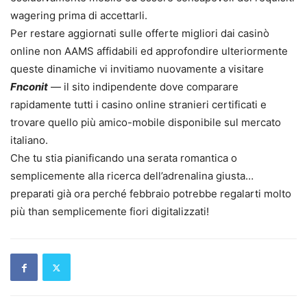
wagering prima di accettarli.
Per restare aggiornati sulle offerte migliori dai casinò
online non AAMS affidabili ed approfondire ulteriormente
queste dinamiche vi invitiamo nuovamente a visitare
Fnconit
— il sito indipendente dove comparare
rapidamente tutti i casino online stranieri certificati e
trovare quello più amico-mobile disponibile sul mercato
italiano.
Che tu stia pianificando una serata romantica o
semplicemente alla ricerca dell’adrenalina giusta…
preparati già ora perché febbraio potrebbe regalarti molto
più than semplicemente fiori digitalizzati!