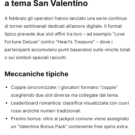
a tema San Valentino
A febbraio gli operatori hanno lanciato una serie continua
di tornei settimanali dedicati all’amore digitale. Il format
tipico prevede due slot affini tra loro – ad esempio “Love
Fortune Deluxe” contro “Heart’s Treasure” – dove i
partecipanti accumulano punti basandosi sulle vincite totali
o sui simboli speciali raccolti.
Meccaniche tipiche
Coppie sincronizzate: i giocatori formano “coppie”
scegliendo due slot diverse ma collegate dal tema.
Leaderboard romantica: classifica visualizzata con cuori
rossi anziché numeri tradizionali.
Premio bonus: oltre al jackpot comune viene assegnato
un “Valentine Bonus Pack” contenente free spins extra.