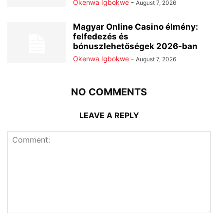
Okenwa Igbokwe
-
August 7, 2026
Magyar Online Casino élmény:
felfedezés és
bónuszlehetőségek 2026-ban
Okenwa Igbokwe
-
August 7, 2026
NO COMMENTS
LEAVE A REPLY