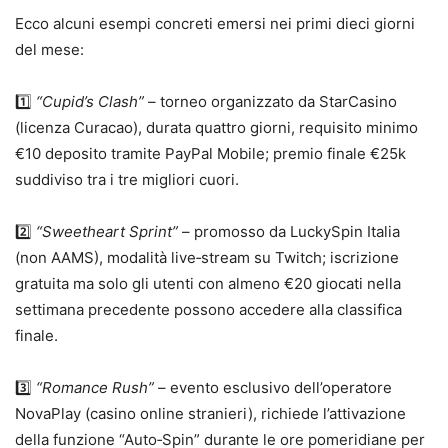
Ecco alcuni esempi concreti emersi nei primi dieci giorni
del mese:
1️⃣
“Cupid’s Clash”
– torneo organizzato da StarCasino
(licenza Curacao), durata quattro giorni, requisito minimo
€10 deposito tramite PayPal Mobile; premio finale €25k
suddiviso tra i tre migliori cuori.
2️⃣
“Sweetheart Sprint”
– promosso da LuckySpin Italia
(non AAMS), modalità live‑stream su Twitch; iscrizione
gratuita ma solo gli utenti con almeno €20 giocati nella
settimana precedente possono accedere alla classifica
finale.
3️⃣
“Romance Rush”
– evento esclusivo dell’operatore
NovaPlay (casino online stranieri), richiede l’attivazione
della funzione “Auto‑Spin” durante le ore pomeridiane per