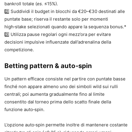
bankroll totale (
es.
≤15%).
2️⃣ Suddividi il budget in blocchi da €20–€30 destinati alle
puntate base; riserva il restante solo per momenti
high‑stake selezionati quando appare la sequenza bonus.*
3️⃣ Utilizza pause regolari ogni mezz’ora per evitare
decisioni impulsive influenzate dall’adrenalina della
competizione.
Betting pattern & auto‑spin
Un pattern efficace consiste nel partire con puntate basse
finché non appare almeno uno dei simboli wild sui rulli
centrali; poi aumenta gradualmente fino al limite
consentito dal torneo prima dello scatto finale della
funzione auto‑spin.
L’opzione auto‑spin permette inoltre di mantenere costante