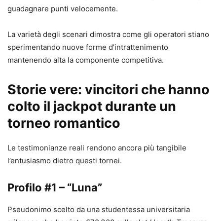
guadagnare punti velocemente.
La varietà degli scenari dimostra come gli operatori stiano
sperimentando nuove forme d’intrattenimento
mantenendo alta la componente competitiva.
Storie vere: vincitori che hanno
colto il jackpot durante un
torneo romantico
Le testimonianze reali rendono ancora più tangibile
l’entusiasmo dietro questi tornei.
Profilo #1 – “Luna”
Pseudonimo scelto da una studentessa universitaria