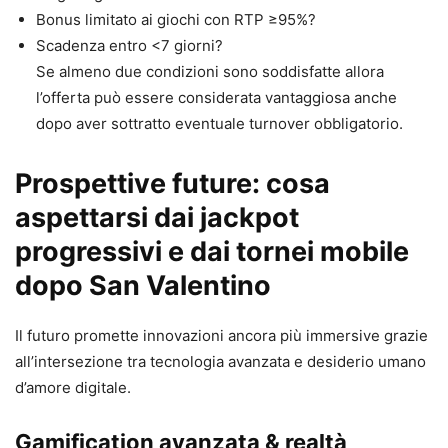
Bonus limitato ai giochi con RTP ≥95%?
Scadenza entro <7 giorni?
Se almeno due condizioni sono soddisfatte allora
l’offerta può essere considerata vantaggiosa anche
dopo aver sottratto eventuale turnover obbligatorio.
Prospettive future: cosa
aspettarsi dai jackpot
progressivi e dai tornei mobile
dopo San Valentino
Il futuro promette innovazioni ancora più immersive grazie
all’intersezione tra tecnologia avanzata e desiderio umano
d’amore digitale.
Gamification avanzata & realtà