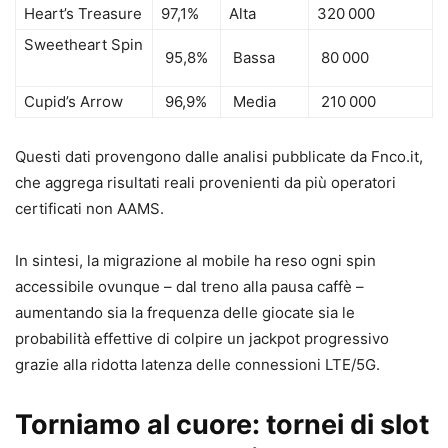
Heart’s Treasure
97,1%
Alta
320 000
Sweetheart Spin
95,8%
Bassa
80 000
Cupid’s Arrow
96,9%
Media
210 000
Questi dati provengono dalle analisi pubblicate da Fnco.it,
che aggrega risultati reali provenienti da più operatori
certificati non AAMS.
In sintesi, la migrazione al mobile ha reso ogni spin
accessibile ovunque – dal treno alla pausa caffè –
aumentando sia la frequenza delle giocate sia le
probabilità effettive di colpire un jackpot progressivo
grazie alla ridotta latenza delle connessioni LTE/5G.
Torniamo al cuore: tornei di slot