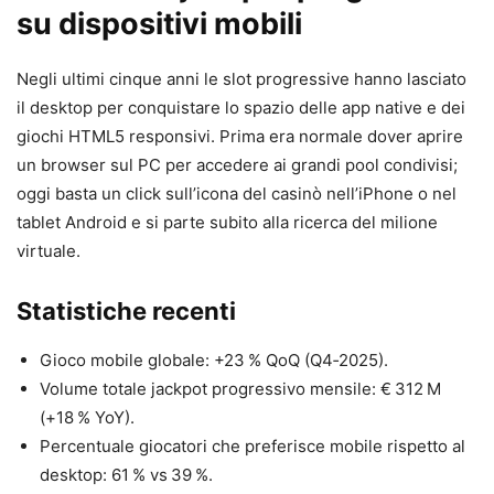
su dispositivi mobili
Negli ultimi cinque anni le slot progressive hanno lasciato
il desktop per conquistare lo spazio delle app native e dei
giochi HTML5 responsivi. Prima era normale dover aprire
un browser sul PC per accedere ai grandi pool condivisi;
oggi basta un click sull’icona del casinò nell’iPhone o nel
tablet Android e si parte subito alla ricerca del milione
virtuale.
Statistiche recenti
Gioco mobile globale: +23 % QoQ (Q4‑2025).
Volume totale jackpot progressivo mensile: € 312 M
(+18 % YoY).
Percentuale giocatori che preferisce mobile rispetto al
desktop: 61 % vs 39 %.