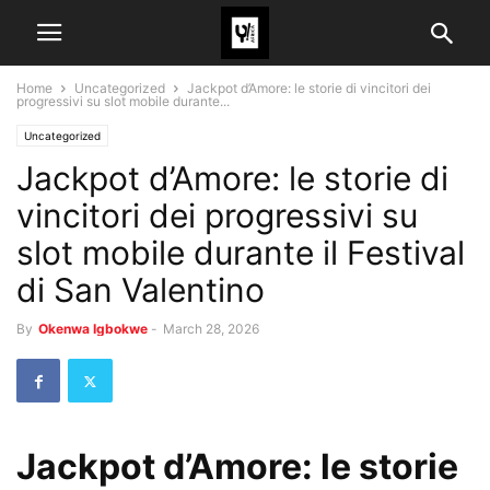
Home
Uncategorized
Jackpot d’Amore: le storie di vincitori dei
progressivi su slot mobile durante...
Uncategorized
Jackpot d’Amore: le storie di
vincitori dei progressivi su
slot mobile durante il Festival
di San Valentino
By
Okenwa Igbokwe
-
March 28, 2026
Jackpot d’Amore: le storie