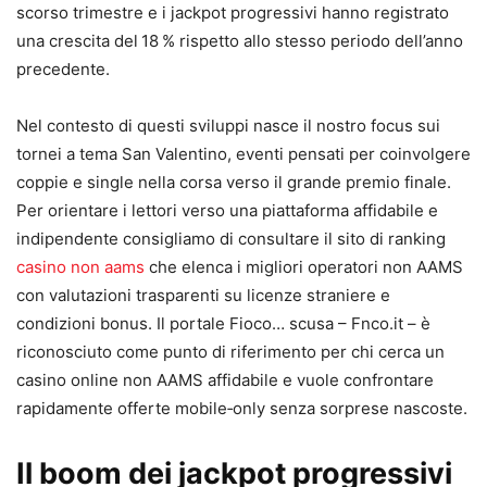
scorso trimestre e i jackpot progressivi hanno registrato
una crescita del 18 % rispetto allo stesso periodo dell’anno
precedente.
Nel contesto di questi sviluppi nasce il nostro focus sui
tornei a tema San Valentino, eventi pensati per coinvolgere
coppie e single nella corsa verso il grande premio finale.
Per orientare i lettori verso una piattaforma affidabile e
indipendente consigliamo di consultare il sito di ranking
casino non aams
che elenca i migliori operatori non AAMS
con valutazioni trasparenti su licenze straniere e
condizioni bonus. Il portale Fioco… scusa – Fnco.it – è
riconosciuto come punto di riferimento per chi cerca un
casino online non AAMS affidabile e vuole confrontare
rapidamente offerte mobile‑only senza sorprese nascoste.
Il boom dei jackpot progressivi