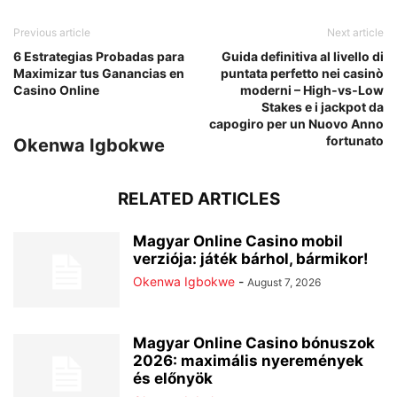
Previous article
Next article
6 Estrategias Probadas para
Guida definitiva al livello di
Maximizar tus Ganancias en
puntata perfetto nei casinò
Casino Online
moderni – High‑vs‑Low
Stakes e i jackpot da
capogiro per un Nuovo Anno
fortunato
Okenwa Igbokwe
RELATED ARTICLES
Magyar Online Casino mobil
verziója: játék bárhol, bármikor!
Okenwa Igbokwe
-
August 7, 2026
Magyar Online Casino bónuszok
2026: maximális nyeremények
és előnyök