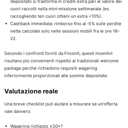
depositato si trasforma in crediti extra pari al valore dei
cuori raccolti nella mini‐missione settimanale (
es.
raccogliendo ten cuori ottieni un extra +10%).
Cashback immediata: rimborso fino al ‑5 % sulle perdite
nette calcolate solo nelle sessioni mobili fra le ore 18–
22.
Secondo i confronti forniti da Fnconit, questi incentivi
risultano più convenienti rispetto ai tradizionali welcome
package perché richiedono requisiti wagering
inferiormente proporzionali alle somme depositate.
Valutazione reale
Una breve checklist può aiutare a misurare se un’offerta
vale davvero:
Wagering richiesto ≤30×?