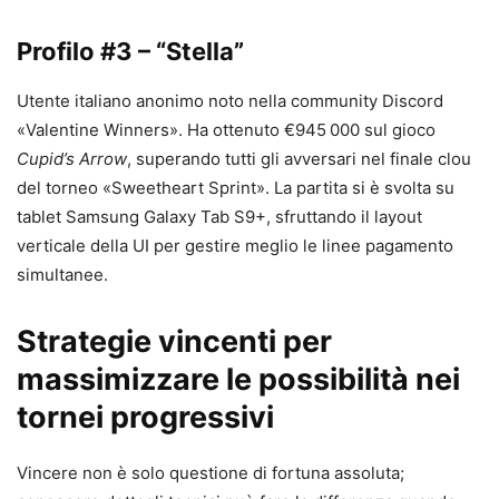
Profilo #3 – “Stella”
Utente italiano anonimo noto nella community Discord
«Valentine Winners». Ha ottenuto €945 000 sul gioco
Cupid’s Arrow
, superando tutti gli avversari nel finale clou
del torneo «Sweetheart Sprint». La partita si è svolta su
tablet Samsung Galaxy Tab S9+, sfruttando il layout
verticale della UI per gestire meglio le linee pagamento
simultanee.
Strategie vincenti per
massimizzare le possibilità nei
tornei progressivi
Vincere non è solo questione di fortuna assoluta;