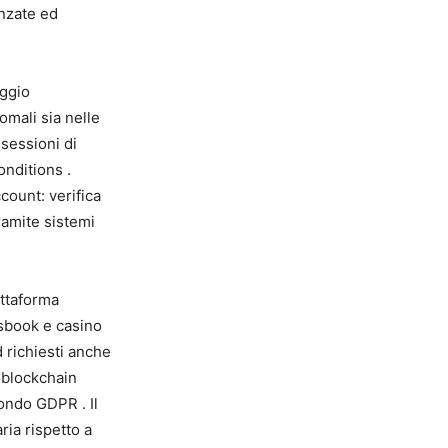
anzate ed
aggio
omali sia nelle
 sessioni di
onditions .
count: verifica
ramite sistemi
attaforma
tsbook e casino
 richiesti anche
u blockchain
ondo GDPR . Il
ria rispetto a