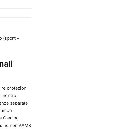
 (sport +
nali
ire protezioni
, mentre
cenze separate
trambe
me Gaming
 casino non AAMS