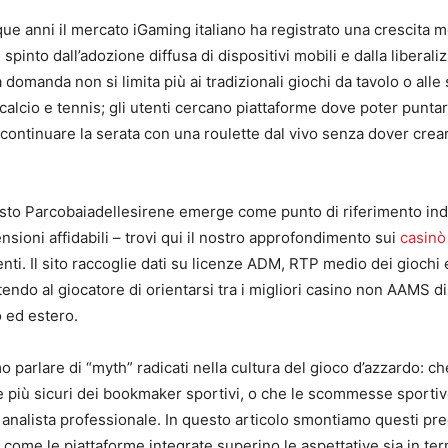
nque anni il mercato iGaming italiano ha registrato una crescita 
 spinto dall’adozione diffusa di dispositivi mobili e dalla liberali
domanda non si limita più ai tradizionali giochi da tavolo o alle 
lcio e tennis; gli utenti cercano piattaforme dove poter puntar
i continuare la serata con una roulette dal vivo senza dover cre
esto Parcobaiadellesirene emerge come punto di riferimento in
nsioni affidabili – trovi qui il nostro approfondimento sui
casinò
enti. Il sito raccoglie dati su licenze ADM, RTP medio dei giochi 
ndo al giocatore di orientarsi tra i migliori casino non AAMS di
o ed estero.
parlare di “myth” radicati nella cultura del gioco d’azzardo: ch
 più sicuri dei bookmaker sportivi, o che le scommesse sportiv
nalista professionale. In questo articolo smontiamo questi pre
come le piattaforme integrate superino le aspettative sia in ter