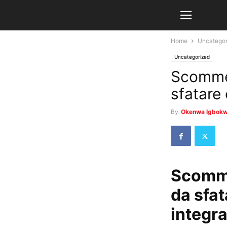
Home
Uncategor
Uncategorized
Scommes
sfatare 
By
Okenwa Igbok
Scommes
da sfat
integra