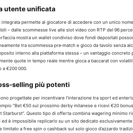
 utente unificata
 integrata permette al giocatore di accedere con un unico nome u
ibili – dalle scommesse live alle slot video con RTP del 96 perc
terfaccia mostra un wallet condiviso dove fondi depositati poss
aneamente tra scommessa pre‑match e gioco da tavolo senza al
posito interno alla piattaforma stessa – un vantaggio concreto 
amente quote in tempo reale mentre gioca a baccarat con volatilit
o a €200 000.
oss‑selling più potenti
ono progettate per incentivare l’interazione tra sport ed enter
sempio “Bet €50 sul prossimo derby milanese e ricevi €20 bonus
lot Starburst”. Questo tipo di offerta combina wagering minimo ri
ti ed è impossibile replicarlo su un sito dedicato esclusivamente
 limitato a free spin o cashback sul solo gioco d’azzardo tradizi