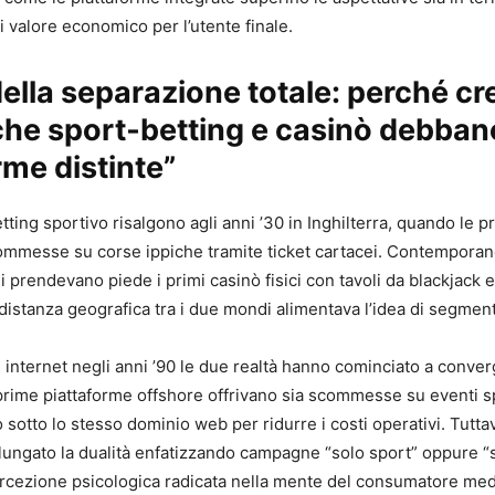
i valore economico per l’utente finale.
 della separazione totale: perché c
he sport‑betting e casinò debban
rme distinte”
etting sportivo risalgono agli anni ’30 in Inghilterra, quando le 
ommesse su corse ippiche tramite ticket cartacei. Contempora
i prendevano piede i primi casinò fisici con tavoli da blackjack e
distanza geografica tra i due mondi alimentava l’idea di segment
i internet negli anni ’90 le due realtà hanno cominciato a conve
prime piattaforme offshore offrivano sia scommesse su eventi sp
 sotto lo stesso dominio web per ridurre i costi operativi. Tuttav
ungato la dualità enfatizzando campagne “solo sport” oppure “s
rcezione psicologica radicata nella mente del consumatore med