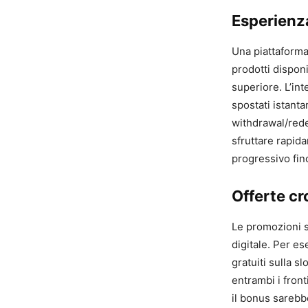
Esperienza
Una piattaforma
prodotti dispon
superiore. L’in
spostati istant
withdrawal/rede
sfruttare rapid
progressivo fin
Offerte cr
Le promozioni s
digitale. Per e
gratuiti sulla s
entrambi i fron
il bonus sarebbe