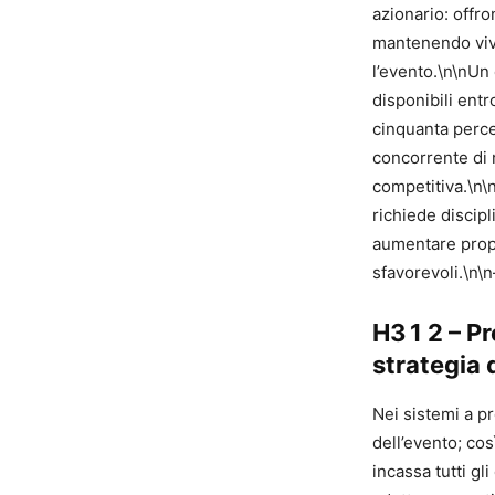
azionario: offro
mantenendo viv
l’evento.\n\nUn
disponibili entr
cinquanta perce
concorrente di r
competitiva.\n\n
richiede discip
aumentare propo
sfavorevoli.\n\
H3 1 2 – P
strategia 
Nei sistemi a pr
dell’evento; cos
incassa tutti gl