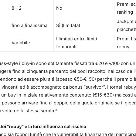
Premi sca
8–12
No
ranking
Jackpot 
fino a finalissima
Sì (limitata)
placchett
Illimitati entro limiti
Premi fi
Variabile
temporali
rebuy
ss‑style i buy‑in sono solitamente fissati tra €20 e €100 con un
gere fino al cinquanta percento del pool raccolto; nel caso dell
n tendono ad essere più alti (spesso €50‑€150) perché il premio 
 vincenti ed è accompagnato da bonus “survivor”. I tornei rebu
: un buy‑in iniziale relativamente contenuto (€15‑€30) ma costi 
 possono arrivare fino al doppio della quota originale se il gioc
 volte nella stessa serata.*
i “rebuy” e la loro influenza sul rischio
o sia l’opportunità che la vulnerabilità finanziaria del partecip