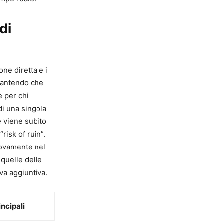
di
one diretta e i
arantendo che
e per chi
di una singola
e viene subito
risk of ruin”.
nuovamente nel
 quelle delle
va aggiuntiva.
incipali