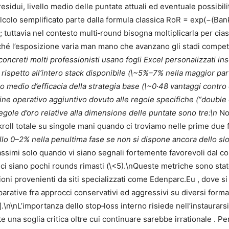
esidui, livello medio delle puntate attuali ed eventuale possibilit
lcolo semplificato parte dalla formula classica RoR = exp(−(Bank
; tuttavia nel contesto multi‑round bisogna moltiplicarla per cia
hé l’esposizione varia man mano che avanzano gli stadi competi
concreti molti professionisti usano fogli Excel personalizzati ins
 rispetto all’intero stack disponibile (\~5%–7% nella maggior par
so medio d’efficacia della strategia base (\~0·48 vantaggi contro
ne operativo aggiuntivo dovuto alle regole specifiche (“double
egole d’oro relative alla dimensione delle puntate sono tre:\n
No
kroll totale su singole mani quando ci troviamo nelle prime due f
lo 0–2% nella penultima fase se non si dispone ancora dello slot
ssimi solo quando vi siano segnali fortemente favorevoli dal co
i siano pochi rounds rimasti (\<5).\nQueste metriche sono stat
ni provenienti da siti specializzati come Edenparc.Eu​​ , dove s
parative fra approcci conservativi ed aggressivi su diversi form
.\n\nL’importanza dello stop‑loss interno risiede nell’instaurarsi
 una soglia critica oltre cui continuare sarebbe irrationale . P