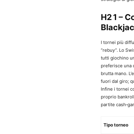
H2 1 – C
Blackja
I tornei più dif
“rebuy”. Lo Swi
tutti giochino u
preferisce una 
brutta mano. L’
fuori dal giro; 
Infine i tornei 
proprio bankrol
partite cash‑ga
Tipo torneo