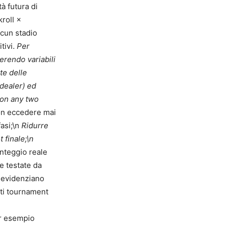
à futura di
roll ×
scun stadio
tivi.
Per
erendo variabili
te delle
 dealer) ed
 on any two
n eccedere mai
asi;\n
Ridurre
 finale;\n
nteggio reale
e testate da
i evidenziano
ati tournament
er esempio