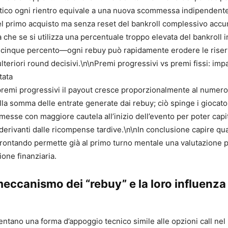
tico ogni rientro equivale a una nuova scommessa indipendente
el primo acquisto ma senza reset del bankroll complessivo accu
a che se si utilizza una percentuale troppo elevata del bankroll 
icinque percento—ogni rebuy può rapidamente erodere le riser
ulteriori round decisivi.\n\nPremi progressivi vs premi fissi: impa
tata
premi progressivi il payout cresce proporzionalmente al numero 
lla somma delle entrate generate dai rebuy; ciò spinge i giocato
messe con maggiore cautela all’inizio dell’evento per poter capit
derivanti dalle ricompense tardive.\n\nIn conclusione capire qua
ffrontando permette già al primo turno mentale una valutazione p
one finanziaria.
l meccanismo dei “rebuy” e la loro influenza
entano una forma d’appoggio tecnico simile alle opzioni call ne