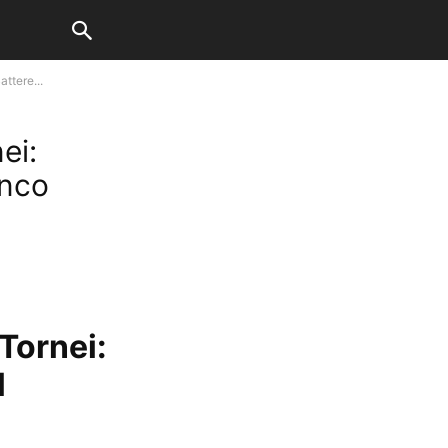
ttere...
ei:
anco
Tornei:
l