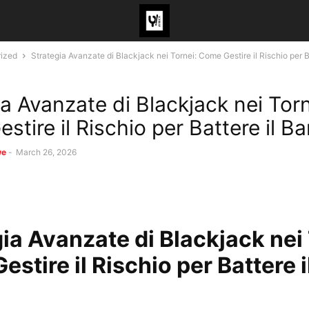
ized
Strategia Avanzate di Blackjack nei Tornei: Come Gestire il Rischio per Ba
a Avanzate di Blackjack nei Torn
tire il Rischio per Battere il B
we
-
March 26, 2026
ia Avanzate di Blackjack nei 
stire il Rischio per Battere i