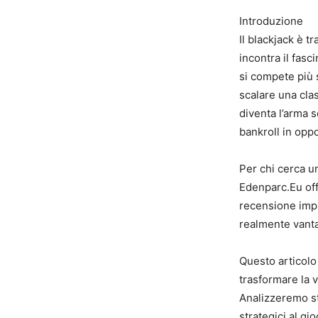
Introduzione
Il blackjack è 
incontra il fasc
si compete più 
scalare una clas
diventa l’arma s
bankroll in opp
Per chi cerca 
Edenparc.Eu offr
recensione impar
realmente vanta
Questo articolo
trasformare la v
Analizzeremo str
strategici al g