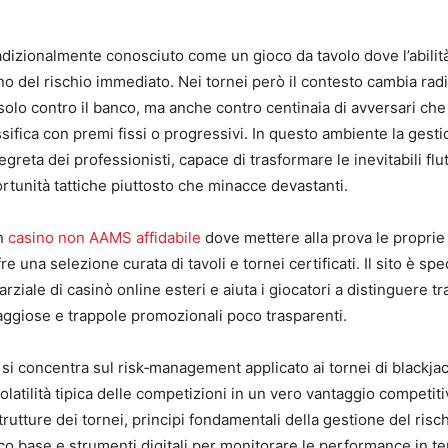
tradizionalmente conosciuto come un gioco da tavolo dove l’abili
ino del rischio immediato. Nei tornei però il contesto cambia ra
solo contro il banco, ma anche contro centinaia di avversari che
sifica con premi fissi o progressivi. In questo ambiente la gesti
egreta dei professionisti, capace di trasformare le inevitabili flu
ortunità tattiche piuttosto che minacce devastanti.
un
casino non AAMS affidabile
dove mettere alla prova le proprie 
e una selezione curata di tavoli e tornei certificati. Il sito è spe
ziale di casinò online esteri e aiuta i giocatori a distinguere tr
ggiose e trappole promozionali poco trasparenti.
 si concentra sul risk‑management applicato ai tornei di blackj
olatilità tipica delle competizioni in un vero vantaggio competiti
utture dei tornei, principi fondamentali della gestione del risc
ioco base e strumenti digitali per monitorare le performance in t