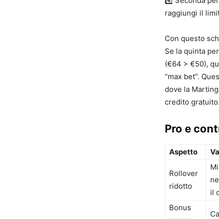
4️⃣ Seconda per
raggiungi il li
Con questo sch
Se la quinta per
(€64 > €50), qu
“max bet”. Quest
dove la Martinga
credito gratuito
Pro e cont
Aspetto
Va
Mi
Rollover
ne
ridotto
il
Bonus
Ca