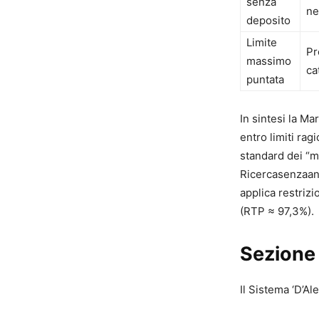
senza
ne
deposito
Limite
Pr
massimo
ca
puntata
In sintesi la M
entro limiti rag
standard dei “mi
Ricercasenzaani
applica restriz
(RTP ≈ 97,3%).
Sezione
Il Sistema ‘D’A