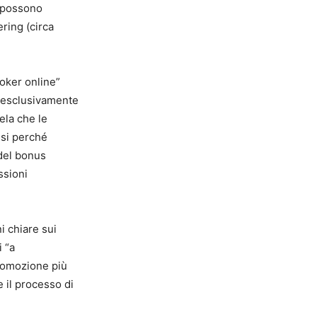
he possono
ring (circa
poker online”
ti esclusivamente
vela che le
ssi perché
 del bonus
ssioni
i chiare sui
i “a
promozione più
e il processo di