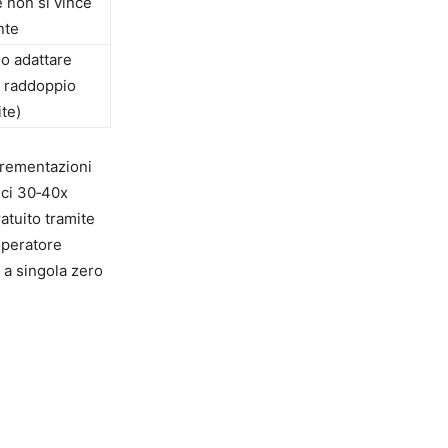
e non si vince
nte
o adattare
: raddoppio
ite)
ncrementazioni
sici 30‑40x
ratuito tramite
operatore
 a singola zero