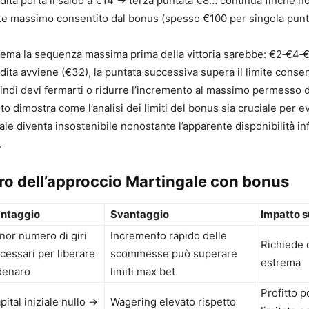
dita porta il saldo a €14 → terza puntata €8… continua finché n
mite massimo consentito dal bonus (spesso €100 per singola punt
ema la sequenza massima prima della vittoria sarebbe: €2‑€4
dita avviene (€32), la puntata successiva supera il limite consen
indi devi fermarti o ridurre l’incremento al massimo permesso 
o dimostra come l’analisi dei limiti del bonus sia cruciale per ev
le diventa insostenibile nonostante l’apparente disponibilità infi
.
ro dell’approccio Martingale con bonus
ntaggio
Svantaggio
Impatto s
nor numero di giri
Incremento rapido delle
Richiede d
cessari per liberare
scommesse può superare
estrema
 denaro
limiti max bet
Profitto p
pital iniziale nullo →
Wagering elevato rispetto