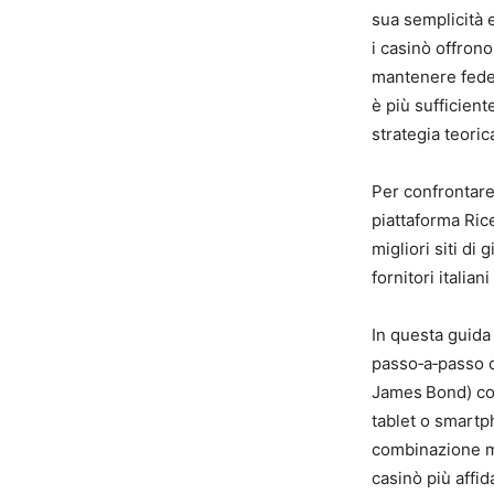
sua semplicità e
i casinò offron
mantenere fedel
è più sufficien
strategia teoric
Per confrontare 
piattaforma Ric
migliori siti di
fornitori italian
In questa guida 
passo‑a‑passo d
James Bond) con
tablet o smartp
combinazione ma
casinò più affid