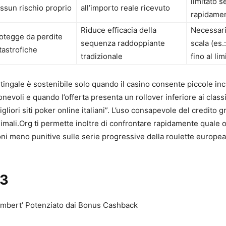
limitato s
ssun rischio proprio
all’importo reale ricevuto
rapidame
Riduce efficacia della
Necessari
otegge da perdite
sequenza raddoppiante
scala (es.
tastrofiche
tradizionale
fino al lim
artingale è sostenibile solo quando il casino consente piccole i
ionevoli e quando l’offerta presenta un rollover inferiore ai clas
gliori siti poker online italiani”. L’uso consapevole del credito g
mali.Org ti permette inoltre di confrontare rapidamente quale 
ioni meno punitive sulle serie progressive della roulette europea
 3
lembert’ Potenziato dai Bonus Cashback