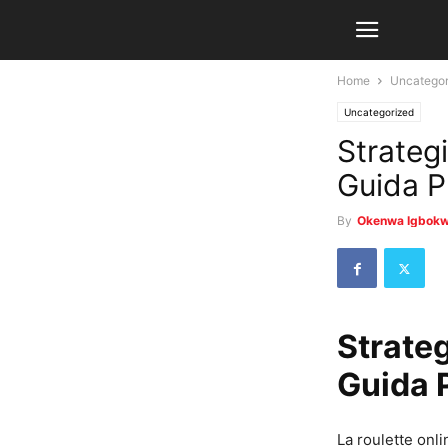
Home
Uncategor
Uncategorized
Strateg
Guida P
By
Okenwa Igbok
Strateg
Guida P
La roulette onl