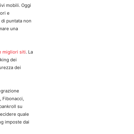
ivi mobili. Oggi
ori e
a di puntata non
rmare una
 migliori siti
. La
king dei
curezza dei
tegrazione
, Fibonacci,
bankroll su
decidere quale
ng imposte dai