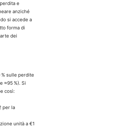
perdita e
ineare anziché
do si accede a
tto forma di
parte dei
 % sulle perdite
e ≈95 %). Si
e così:
 per la
zione unità a €1