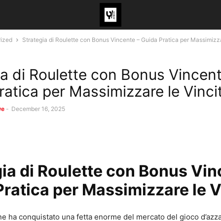
ized
Strategia di Roulette con Bonus Vincente – Guida Pratica per Massimizzar
ia di Roulette con Bonus Vincent
ratica per Massimizzare le Vinci
we
-
December 16, 2025
ia di Roulette con Bonus Vin
ratica per Massimizzare le V
ine ha conquistato una fetta enorme del mercato del gioco d’azza