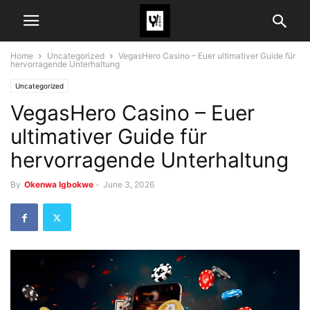
Home
Uncategorized
VegasHero Casino – Euer ultimativer Guide für
hervorragende Unterhaltung
Uncategorized
VegasHero Casino – Euer
ultimativer Guide für
hervorragende Unterhaltung
By
Okenwa Igbokwe
-
June 3, 2026