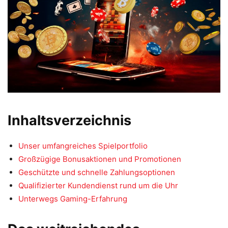
Inhaltsverzeichnis
Unser umfangreiches Spielportfolio
Großzügige Bonusaktionen und Promotionen
Geschützte und schnelle Zahlungsoptionen
Qualifizierter Kundendienst rund um die Uhr
Unterwegs Gaming-Erfahrung