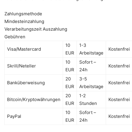
Zahlungsmethode
Mindesteinzahlung
Verarbeitungszeit Auszahlung
Gebühren
10
1-3
Visa/Mastercard
Kostenfrei
EUR
Arbeitstage
10
Sofort –
Skrill/Neteller
Kostenfrei
EUR
24h
20
3-5
Banküberweisung
Kostenfrei
EUR
Arbeitstage
20
1-2
Bitcoin/Kryptowährungen
Kostenfrei
EUR
Stunden
10
Sofort –
PayPal
Kostenfrei
EUR
24h