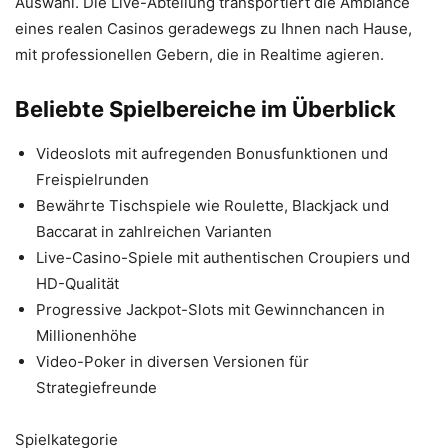
Auswahl. Die Live-Abteilung transportiert die Ambiance
eines realen Casinos geradewegs zu Ihnen nach Hause,
mit professionellen Gebern, die in Realtime agieren.
Beliebte Spielbereiche im Überblick
Videoslots mit aufregenden Bonusfunktionen und
Freispielrunden
Bewährte Tischspiele wie Roulette, Blackjack und
Baccarat in zahlreichen Varianten
Live-Casino-Spiele mit authentischen Croupiers und
HD-Qualität
Progressive Jackpot-Slots mit Gewinnchancen in
Millionenhöhe
Video-Poker in diversen Versionen für
Strategiefreunde
Spielkategorie