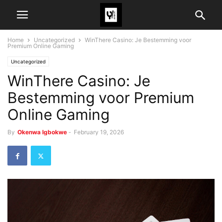
Home
Uncategorized
WinThere Casino: Je Bestemming voor
Premium Online Gaming
Uncategorized
WinThere Casino: Je
Bestemming voor Premium
Online Gaming
By
Okenwa Igbokwe
-
February 19, 2026