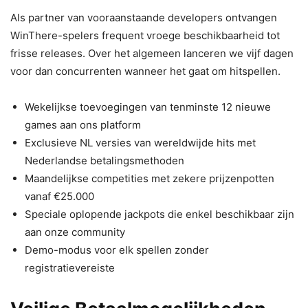
Als partner van vooraanstaande developers ontvangen
WinThere-spelers frequent vroege beschikbaarheid tot
frisse releases. Over het algemeen lanceren we vijf dagen
voor dan concurrenten wanneer het gaat om hitspellen.
Wekelijkse toevoegingen van tenminste 12 nieuwe
games aan ons platform
Exclusieve NL versies van wereldwijde hits met
Nederlandse betalingsmethoden
Maandelijkse competities met zekere prijzenpotten
vanaf €25.000
Speciale oplopende jackpots die enkel beschikbaar zijn
aan onze community
Demo-modus voor elk spellen zonder
registratievereiste