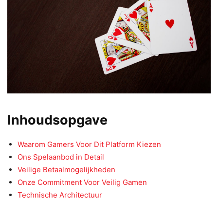
Inhoudsopgave
Waarom Gamers Voor Dit Platform Kiezen
Ons Spelaanbod in Detail
Veilige Betaalmogelijkheden
Onze Commitment Voor Veilig Gamen
Technische Architectuur