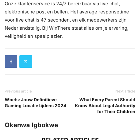
Onze klantenservice is 24/7 bereikbaar via live chat,
elektronische post en bellen. Het average responsetime
voor live chat is 47 seconden, en elk medewerkers zijn
Nederlandstalig. Bij WinThere staat alles om je ervaring,
veiligheid en speelplezier.
Previous article
Next article
Wbets: Jouw Definitieve
What Every Parent Should
Gaming Locatie tijdens 2024
Know About Legal Authority
for Their Children
Okenwa Igbokwe