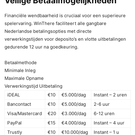
Veilige Betaalmogelijkheden
Financiële wendbaarheid is cruciaal voor een superieure
spelervaring. WinThere faciliteert alle gangbare
Nederlandse betalingsopties met directe
verwerkingstijden voor deposito’s en vlotte uitbetalingen
gedurende 12 uur na goedkeuring.
Betaalmethode
Minimale Inleg
Maximale Opname
Verwerkingstijd Uitbetaling
iDEAL
€10
€5.000/dag
Instant – 2 uren
Bancontact
€10
€5.000/dag
2-6 uur
Visa/Mastercard
€20
€3.000/dag
6-12 uren
PayPal
€15
€4.000/dag
Instant – 4 uur
Trustly
€10
€10.000/dag
Instant – 1 u