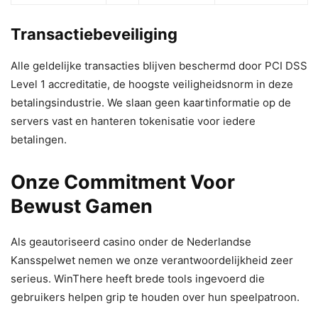
Transactiebeveiliging
Alle geldelijke transacties blijven beschermd door PCI DSS
Level 1 accreditatie, de hoogste veiligheidsnorm in deze
betalingsindustrie. We slaan geen kaartinformatie op de
servers vast en hanteren tokenisatie voor iedere
betalingen.
Onze Commitment Voor
Bewust Gamen
Als geautoriseerd casino onder de Nederlandse
Kansspelwet nemen we onze verantwoordelijkheid zeer
serieus. WinThere heeft brede tools ingevoerd die
gebruikers helpen grip te houden over hun speelpatroon.