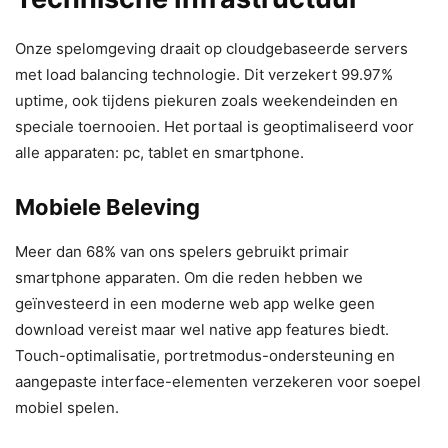
Onze spelomgeving draait op cloudgebaseerde servers
met load balancing technologie. Dit verzekert 99.97%
uptime, ook tijdens piekuren zoals weekendeinden en
speciale toernooien. Het portaal is geoptimaliseerd voor
alle apparaten: pc, tablet en smartphone.
Mobiele Beleving
Meer dan 68% van ons spelers gebruikt primair
smartphone apparaten. Om die reden hebben we
geïnvesteerd in een moderne web app welke geen
download vereist maar wel native app features biedt.
Touch-optimalisatie, portretmodus-ondersteuning en
aangepaste interface-elementen verzekeren voor soepel
mobiel spelen.