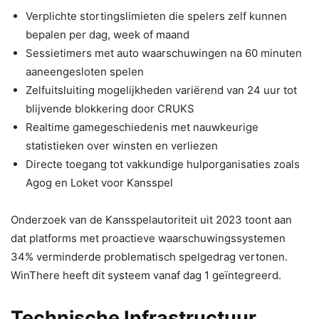
Verplichte stortingslimieten die spelers zelf kunnen
bepalen per dag, week of maand
Sessietimers met auto waarschuwingen na 60 minuten
aaneengesloten spelen
Zelfuitsluiting mogelijkheden variërend van 24 uur tot
blijvende blokkering door CRUKS
Realtime gamegeschiedenis met nauwkeurige
statistieken over winsten en verliezen
Directe toegang tot vakkundige hulporganisaties zoals
Agog en Loket voor Kansspel
Onderzoek van de Kansspelautoriteit uit 2023 toont aan
dat platforms met proactieve waarschuwingssystemen
34% verminderde problematisch spelgedrag vertonen.
WinThere heeft dit systeem vanaf dag 1 geïntegreerd.
Technische Infrastructuur