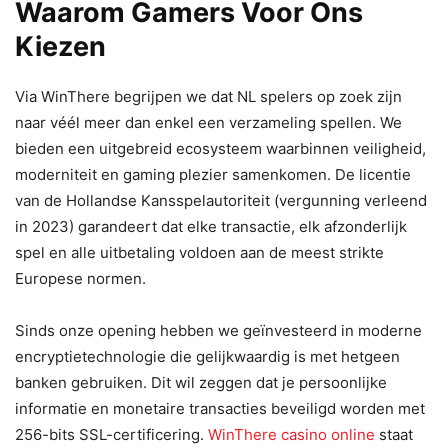
Waarom Gamers Voor Ons
Kiezen
Via WinThere begrijpen we dat NL spelers op zoek zijn
naar véél meer dan enkel een verzameling spellen. We
bieden een uitgebreid ecosysteem waarbinnen veiligheid,
moderniteit en gaming plezier samenkomen. De licentie
van de Hollandse Kansspelautoriteit (vergunning verleend
in 2023) garandeert dat elke transactie, elk afzonderlijk
spel en alle uitbetaling voldoen aan de meest strikte
Europese normen.
Sinds onze opening hebben we geïnvesteerd in moderne
encryptietechnologie die gelijkwaardig is met hetgeen
banken gebruiken. Dit wil zeggen dat je persoonlijke
informatie en monetaire transacties beveiligd worden met
256-bits SSL-certificering.
WinThere casino online
staat