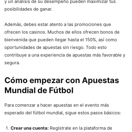
y un análisis de su desempeño pueden maximizar tus
posibilidades de ganar.
Además, debes estar atento a las promociones que
ofrecen los casinos. Muchos de ellos ofrecen bonos de
bienvenida que pueden llegar hasta el 150%, así como
oportunidades de apuestas sin riesgo. Todo esto
contribuye a una experiencia de apuestas más favorable y
segura.
Cómo empezar con Apuestas
Mundial de Fútbol
Para comenzar a hacer apuestas en el evento más
esperado del fútbol mundial, sigue estos pasos básicos:
Crear una cuenta:
Regístrate en la plataforma de