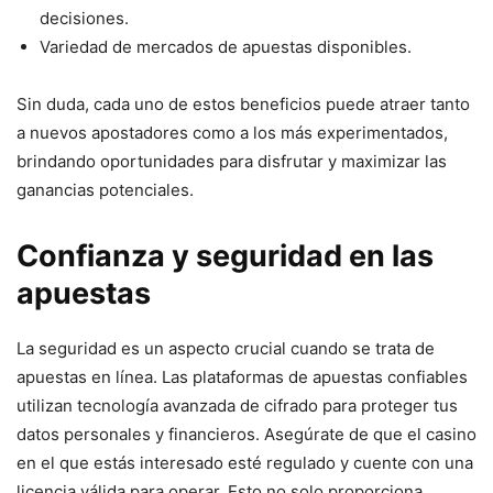
decisiones.
Variedad de mercados de apuestas disponibles.
Sin duda, cada uno de estos beneficios puede atraer tanto
a nuevos apostadores como a los más experimentados,
brindando oportunidades para disfrutar y maximizar las
ganancias potenciales.
Confianza y seguridad en las
apuestas
La seguridad es un aspecto crucial cuando se trata de
apuestas en línea. Las plataformas de apuestas confiables
utilizan tecnología avanzada de cifrado para proteger tus
datos personales y financieros. Asegúrate de que el casino
en el que estás interesado esté regulado y cuente con una
licencia válida para operar. Esto no solo proporciona