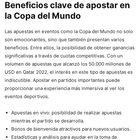
Beneficios clave de apostar en
la Copa del Mundo
Las apuestas en eventos como la Copa del Mundo no solo
son emocionantes, sino que también presentan varios
beneficios. Entre ellos, la posibilidad de obtener ganancias
significativas a través de cuotas competitivas. Con un
volumen de apuestas que alcanzó los 50.000 millones de
USD en Qatar 2022, el interés en este tipo de apuestas es
indiscutible. Apostar en partidos importantes puede
proporcionar una experiencia más inmersiva al ver los
eventos deportivos.
Apuestas en vivo: posibilidad de realizar apuestas
mientras el partido se desarrolla.
Bonos de bienvenida atractivos para nuevos usuarios.
Estadísticas y análisis para ayudar en la toma de