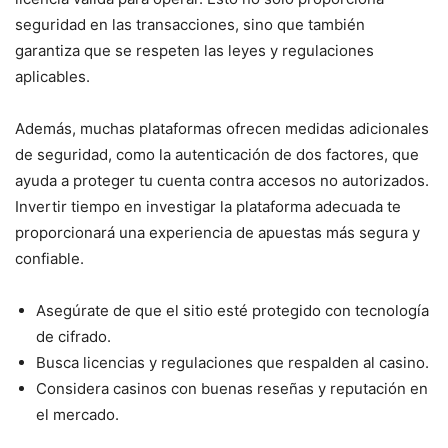
seguridad en las transacciones, sino que también
garantiza que se respeten las leyes y regulaciones
aplicables.
Además, muchas plataformas ofrecen medidas adicionales
de seguridad, como la autenticación de dos factores, que
ayuda a proteger tu cuenta contra accesos no autorizados.
Invertir tiempo en investigar la plataforma adecuada te
proporcionará una experiencia de apuestas más segura y
confiable.
Asegúrate de que el sitio esté protegido con tecnología
de cifrado.
Busca licencias y regulaciones que respalden al casino.
Considera casinos con buenas reseñas y reputación en
el mercado.