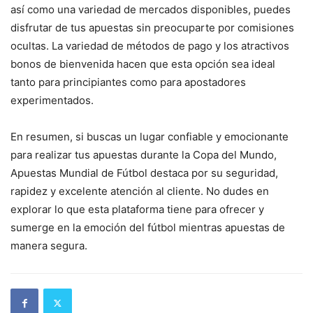
así como una variedad de mercados disponibles, puedes
disfrutar de tus apuestas sin preocuparte por comisiones
ocultas. La variedad de métodos de pago y los atractivos
bonos de bienvenida hacen que esta opción sea ideal
tanto para principiantes como para apostadores
experimentados.
En resumen, si buscas un lugar confiable y emocionante
para realizar tus apuestas durante la Copa del Mundo,
Apuestas Mundial de Fútbol destaca por su seguridad,
rapidez y excelente atención al cliente. No dudes en
explorar lo que esta plataforma tiene para ofrecer y
sumerge en la emoción del fútbol mientras apuestas de
manera segura.