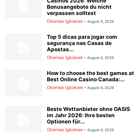
Casinos 2026: Welche
Bonusangebote du nicht
verpassen solltest
Okenwa Igbokwe
-
August 4, 2026
Top 5 dicas para jogar com
segurança nas Casas de
Apostas...
Okenwa Igbokwe
-
August 4, 2026
How to choose the best games at
Best Online Casino Canada:...
Okenwa Igbokwe
-
August 4, 2026
Beste Wettanbieter ohne OASIS
im Jahr 2026: Ihre besten
Optionen für...
Okenwa Igbokwe
-
August 4, 2026