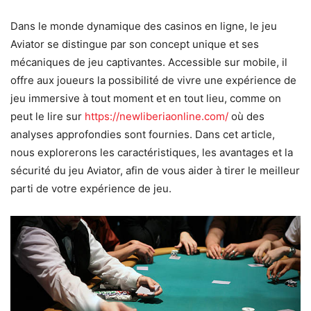
Dans le monde dynamique des casinos en ligne, le jeu
Aviator se distingue par son concept unique et ses
mécaniques de jeu captivantes. Accessible sur mobile, il
offre aux joueurs la possibilité de vivre une expérience de
jeu immersive à tout moment et en tout lieu, comme on
peut le lire sur
https://newliberiaonline.com/
où des
analyses approfondies sont fournies. Dans cet article,
nous explorerons les caractéristiques, les avantages et la
sécurité du jeu Aviator, afin de vous aider à tirer le meilleur
parti de votre expérience de jeu.