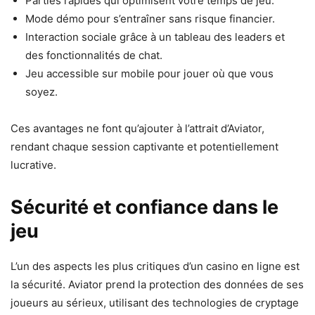
Parties rapides qui optimisent votre temps de jeu.
Mode démo pour s’entraîner sans risque financier.
Interaction sociale grâce à un tableau des leaders et
des fonctionnalités de chat.
Jeu accessible sur mobile pour jouer où que vous
soyez.
Ces avantages ne font qu’ajouter à l’attrait d’Aviator,
rendant chaque session captivante et potentiellement
lucrative.
Sécurité et confiance dans le
jeu
L’un des aspects les plus critiques d’un casino en ligne est
la sécurité. Aviator prend la protection des données de ses
joueurs au sérieux, utilisant des technologies de cryptage