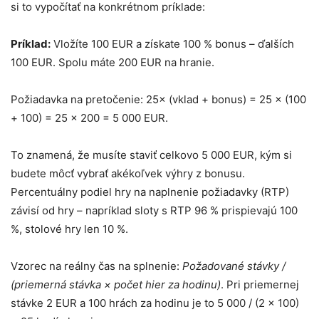
si to vypočítať na konkrétnom príklade:
Príklad:
Vložíte 100 EUR a získate 100 % bonus – ďalších
100 EUR. Spolu máte 200 EUR na hranie.
Požiadavka na pretočenie: 25× (vklad + bonus) = 25 × (100
+ 100) = 25 × 200 = 5 000 EUR.
To znamená, že musíte staviť celkovo 5 000 EUR, kým si
budete môcť vybrať akékoľvek výhry z bonusu.
Percentuálny podiel hry na naplnenie požiadavky (RTP)
závisí od hry – napríklad sloty s RTP 96 % prispievajú 100
%, stolové hry len 10 %.
Vzorec na reálny čas na splnenie:
Požadované stávky /
(priemerná stávka × počet hier za hodinu)
. Pri priemernej
stávke 2 EUR a 100 hrách za hodinu je to 5 000 / (2 × 100)