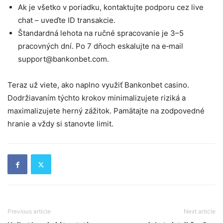
Ak je všetko v poriadku, kontaktujte podporu cez live
chat – uveďte ID transakcie.
Štandardná lehota na ručné spracovanie je 3–5
pracovných dní. Po 7 dňoch eskalujte na e‑mail
support@bankonbet.com.
Teraz už viete, ako naplno využiť Bankonbet casino.
Dodržiavaním týchto krokov minimalizujete riziká a
maximalizujete herný zážitok. Pamätajte na zodpovedné
hranie a vždy si stanovte limit.
Previous article
Next article