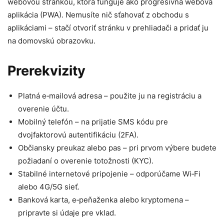
webovou stránkou, ktorá funguje ako progresívna webová
aplikácia (PWA). Nemusíte nič sťahovať z obchodu s
aplikáciami – stačí otvoriť stránku v prehliadači a pridať ju
na domovskú obrazovku.
Prerekvizity
Platná e‑mailová adresa – použite ju na registráciu a
overenie účtu.
Mobilný telefón – na prijatie SMS kódu pre
dvojfaktorovú autentifikáciu (2FA).
Občiansky preukaz alebo pas – pri prvom výbere budete
požiadaní o overenie totožnosti (KYC).
Stabilné internetové pripojenie – odporúčame Wi‑Fi
alebo 4G/5G sieť.
Banková karta, e‑peňaženka alebo kryptomena –
pripravte si údaje pre vklad.