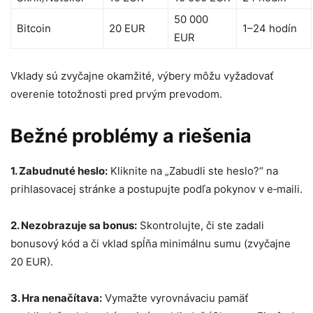
50 000
Bitcoin
20 EUR
1–24 hodín
EUR
Vklady sú zvyčajne okamžité, výbery môžu vyžadovať
overenie totožnosti pred prvým prevodom.
Bežné problémy a riešenia
1. Zabudnuté heslo:
Kliknite na „Zabudli ste heslo?“ na
prihlasovacej stránke a postupujte podľa pokynov v e‑maili.
2. Nezobrazuje sa bonus:
Skontrolujte, či ste zadali
bonusový kód a či vklad spĺňa minimálnu sumu (zvyčajne
20 EUR).
3. Hra nenačítava:
Vymažte vyrovnávaciu pamäť