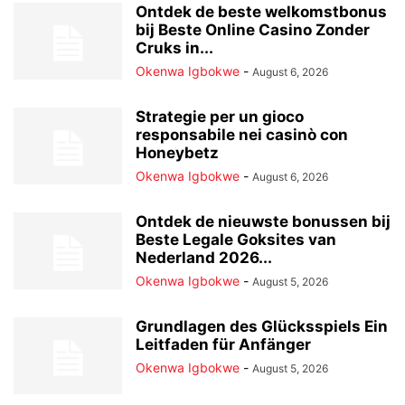
Ontdek de beste welkomstbonus
bij Beste Online Casino Zonder
Cruks in...
Okenwa Igbokwe
-
August 6, 2026
Strategie per un gioco
responsabile nei casinò con
Honeybetz
Okenwa Igbokwe
-
August 6, 2026
Ontdek de nieuwste bonussen bij
Beste Legale Goksites van
Nederland 2026...
Okenwa Igbokwe
-
August 5, 2026
Grundlagen des Glücksspiels Ein
Leitfaden für Anfänger
Okenwa Igbokwe
-
August 5, 2026