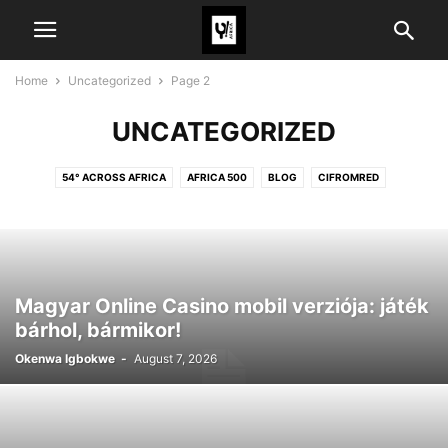
Home
Uncategorized
Page 2
UNCATEGORIZED
54° ACROSS AFRICA
AFRICA 500
BLOG
CIFROMRED
COVID-19 UPDATES
NEWS
RANKINGS
SOUTHERN AFRICA
THE FUTURE AWARDS
THE FUTURE AWARDS AFRICA
WEEKEND BEST READS
Magyar Online Casino mobil verziója: játék
bárhol, bármikor!
Okenwa Igbokwe
-
August 7, 2026