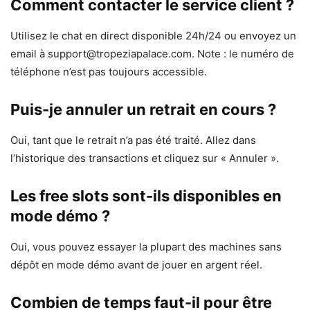
Comment contacter le service client ?
Utilisez le chat en direct disponible 24h/24 ou envoyez un
email à support@tropeziapalace.com. Note : le numéro de
téléphone n’est pas toujours accessible.
Puis-je annuler un retrait en cours ?
Oui, tant que le retrait n’a pas été traité. Allez dans
l’historique des transactions et cliquez sur « Annuler ».
Les free slots sont-ils disponibles en
mode démo ?
Oui, vous pouvez essayer la plupart des machines sans
dépôt en mode démo avant de jouer en argent réel.
Combien de temps faut-il pour être