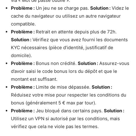
via « Mot de passe oublié ».
Problème :
Un jeu ne se charge pas.
Solution :
Videz le
cache du navigateur ou utilisez un autre navigateur
compatible.
Problème :
Retrait en attente depuis plus de 72h.
Solution :
Vérifiez que vous avez fourni les documents
KYC nécessaires (pièce d’identité, justificatif de
domicile).
Problème :
Bonus non crédité.
Solution :
Assurez-vous
d’avoir saisi le code bonus lors du dépôt et que le
montant est suffisant.
Problème :
Limite de mise dépassée.
Solution :
Réduisez votre mise pour respecter les conditions du
bonus (généralement 5 € max par tour).
Problème :
Jeu bloqué dans certains pays.
Solution :
Utilisez un VPN si autorisé par les conditions, mais
vérifiez que cela ne viole pas les termes.