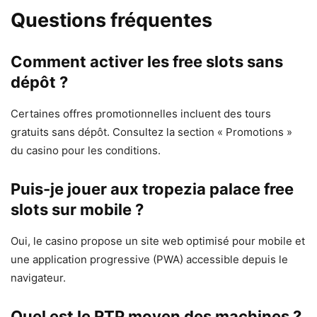
Questions fréquentes
Comment activer les free slots sans
dépôt ?
Certaines offres promotionnelles incluent des tours
gratuits sans dépôt. Consultez la section « Promotions »
du casino pour les conditions.
Puis-je jouer aux tropezia palace free
slots sur mobile ?
Oui, le casino propose un site web optimisé pour mobile et
une application progressive (PWA) accessible depuis le
navigateur.
Quel est le RTP moyen des machines ?