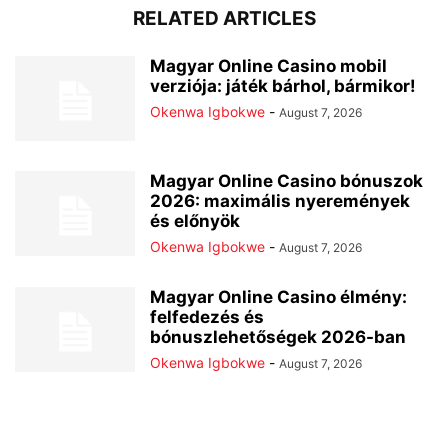
RELATED ARTICLES
Magyar Online Casino mobil
verziója: játék bárhol, bármikor!
Okenwa Igbokwe
-
August 7, 2026
Magyar Online Casino bónuszok
2026: maximális nyeremények
és előnyök
Okenwa Igbokwe
-
August 7, 2026
Magyar Online Casino élmény:
felfedezés és
bónuszlehetőségek 2026-ban
Okenwa Igbokwe
-
August 7, 2026