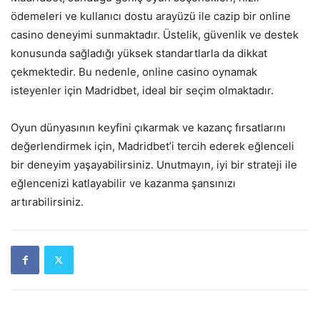
ödemeleri ve kullanıcı dostu arayüzü ile cazip bir online
casino deneyimi sunmaktadır. Üstelik, güvenlik ve destek
konusunda sağladığı yüksek standartlarla da dikkat
çekmektedir. Bu nedenle, online casino oynamak
isteyenler için Madridbet, ideal bir seçim olmaktadır.
Oyun dünyasının keyfini çıkarmak ve kazanç fırsatlarını
değerlendirmek için, Madridbet’i tercih ederek eğlenceli
bir deneyim yaşayabilirsiniz. Unutmayın, iyi bir strateji ile
eğlencenizi katlayabilir ve kazanma şansınızı
artırabilirsiniz.