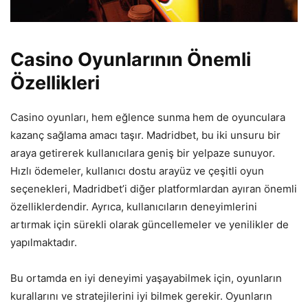
Casino Oyunlarının Önemli
Özellikleri
Casino oyunları, hem eğlence sunma hem de oyunculara
kazanç sağlama amacı taşır. Madridbet, bu iki unsuru bir
araya getirerek kullanıcılara geniş bir yelpaze sunuyor.
Hızlı ödemeler, kullanıcı dostu arayüz ve çeşitli oyun
seçenekleri, Madridbet’i diğer platformlardan ayıran önemli
özelliklerdendir. Ayrıca, kullanıcıların deneyimlerini
artırmak için sürekli olarak güncellemeler ve yenilikler de
yapılmaktadır.
Bu ortamda en iyi deneyimi yaşayabilmek için, oyunların
kurallarını ve stratejilerini iyi bilmek gerekir. Oyunların