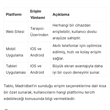
Erişim
Platform
Açıklama
Yöntemi
Herhangi bir cihazdan
Tarayıcı
Web Sitesi
erişilebilir, kullanıcı dostu
Üzerinden
arayüze sahiptir.
Akıllı telefonlar için optimize
Mobil
IOS ve
edilmiş, hızlı ve kolay erişim
Uygulama
Android
sağlar.
Tablet
IOS ve
Büyük ekran avantajıyla daha
Uygulaması
Android
iyi bir oyun deneyimi sunar.
Tablo, Madridbet’in sunduğu erişim seçeneklerine dair kısa
bir özet sunarak, kullanıcıların hangi platformu tercih
edebileceği konusunda bilgi vermektedir.