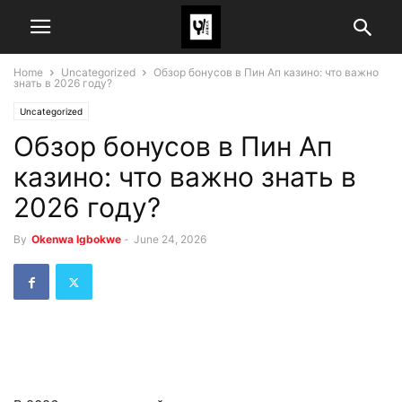
Home
Uncategorized
Обзор бонусов в Пин Ап казино: что важно
знать в 2026 году?
Uncategorized
Обзор бонусов в Пин Ап
казино: что важно знать в
2026 году?
By
Okenwa Igbokwe
-
June 24, 2026