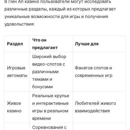
В Пин Ап казино пользователи могут исследовать
различные разделы, каждый из которых предлагает
уникальные возможности для игры и получения
удовольствия:
Что он
Раздел
Лучше для
предлагает
Широкий выбор
видео-слотов с
Игровые
Фанатов слотов и
различными
автоматы
современных игр
темами и
бонусами
Реальные крупье
Живое
и интерактивные
Любителей живого
казино
игры в реальном
взаимодействия
времени
Соревнования с