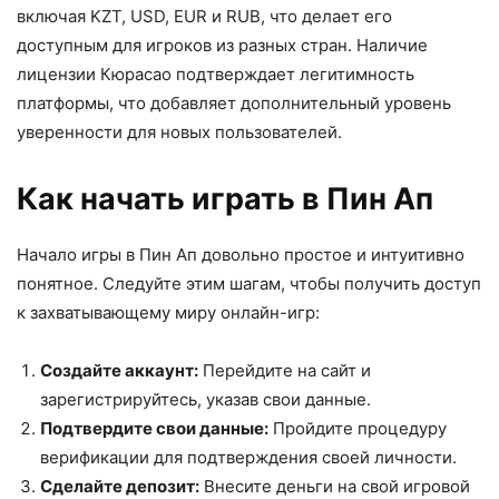
включая KZT, USD, EUR и RUB, что делает его
доступным для игроков из разных стран. Наличие
лицензии Кюрасао подтверждает легитимность
платформы, что добавляет дополнительный уровень
уверенности для новых пользователей.
Как начать играть в Пин Ап
Начало игры в Пин Ап довольно простое и интуитивно
понятное. Следуйте этим шагам, чтобы получить доступ
к захватывающему миру онлайн-игр:
Создайте аккаунт:
Перейдите на сайт и
зарегистрируйтесь, указав свои данные.
Подтвердите свои данные:
Пройдите процедуру
верификации для подтверждения своей личности.
Сделайте депозит:
Внесите деньги на свой игровой