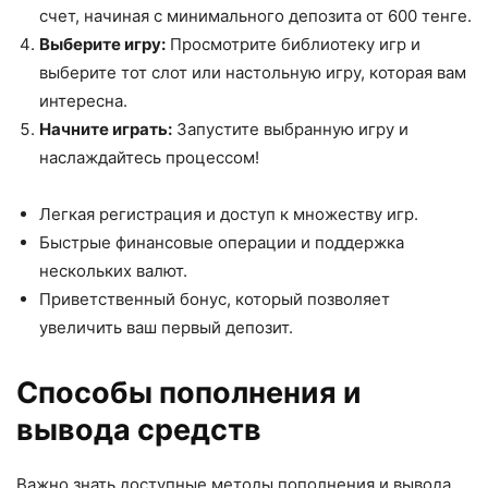
счет, начиная с минимального депозита от 600 тенге.
Выберите игру:
Просмотрите библиотеку игр и
выберите тот слот или настольную игру, которая вам
интересна.
Начните играть:
Запустите выбранную игру и
наслаждайтесь процессом!
Легкая регистрация и доступ к множеству игр.
Быстрые финансовые операции и поддержка
нескольких валют.
Приветственный бонус, который позволяет
увеличить ваш первый депозит.
Способы пополнения и
вывода средств
Важно знать доступные методы пополнения и вывода