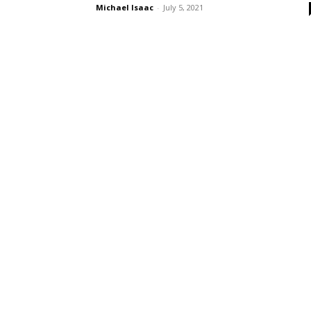
Michael Isaac
-
July 5, 2021