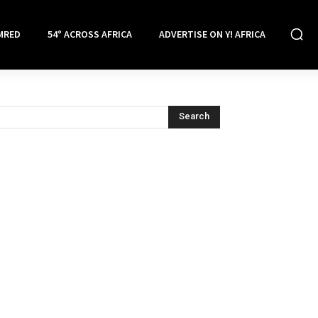
MRED
54° ACROSS AFRICA
ADVERTISE ON Y! AFRICA