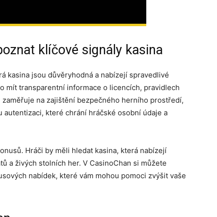
oznat klíčové signály kasina
erá kasina jsou důvěryhodná a nabízejí spravedlivé
 mít transparentní informace o licencích, pravidlech
zaměřuje na zajištění bezpečného herního prostředí,
 autentizaci, které chrání hráčské osobní údaje a
nusů. Hráči by měli hledat kasina, která nabízejí
tů a živých stolních her. V CasinoChan si můžete
usových nabídek, které vám mohou pomoci zvýšit vaše