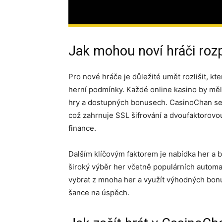
Jak mohou noví hráči rozp
Pro nové hráče je důležité umět rozlišit, kt
herní podmínky. Každé online kasino by mělo
hry a dostupných bonusech. CasinoChan se 
což zahrnuje SSL šifrování a dvoufaktorovou
finance.
Dalším klíčovým faktorem je nabídka her a bo
široký výběr her včetně populárních automa
vybrat z mnoha her a využít výhodných bon
šance na úspěch.