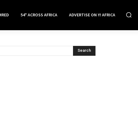
MRED
54° ACROSS AFRICA
ADVERTISE ON Y! AFRICA