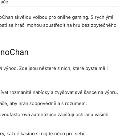
ráče.
noChan skvělou volbou pro online gaming. S rychlými
stí se hráči mohou soustředit na hru bez zbytečného
sinoChan
 výhod. Zde jsou některé z nich, které byste měli
vat rozmanité nabídky a zvyšovat své šance na výhru.
áče, aby hráli zodpovědně a s rozumem.
dvoufaktorová autentizace zajišťují ochranu vašich
ry, každé kasino si najde něco pro sebe.