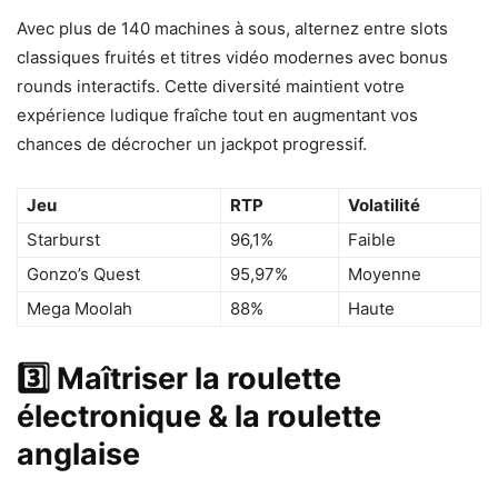
Avec plus de 140 machines à sous, alternez entre slots
classiques fruités et titres vidéo modernes avec bonus
rounds interactifs. Cette diversité maintient votre
expérience ludique fraîche tout en augmentant vos
chances de décrocher un jackpot progressif.
Jeu
RTP
Volatilité
Starburst
96,1%
Faible
Gonzo’s Quest
95,97%
Moyenne
Mega Moolah
88%
Haute
3️⃣ Maîtriser la roulette
électronique & la roulette
anglaise