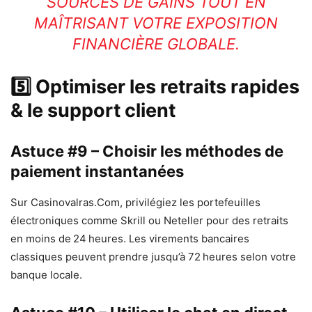
SOURCES DE GAINS TOUT EN
MAÎTRISANT VOTRE EXPOSITION
FINANCIÈRE GLOBALE.
5️⃣ Optimiser les retraits rapides
& le support client
Astuce #9 – Choisir les méthodes de
paiement instantanées
Sur Casinovalras.Com, privilégiez les portefeuilles
électroniques comme Skrill ou Neteller pour des retraits
en moins de 24 heures. Les virements bancaires
classiques peuvent prendre jusqu’à 72 heures selon votre
banque locale.