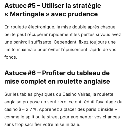
Astuce #5 – Utiliser la stratégie
« Martingale » avec prudence
En roulette électronique, la mise double après chaque
perte peut récupérer rapidement les pertes si vous avez
une bankroll suffisante. Cependant, fixez toujours une
limite maximale pour éviter l’épuisement rapide de vos
fonds.
Astuce #6 – Profiter du tableau de
mise complet en roulette anglaise
Sur les tables physiques du Casino Valras, la roulette
anglaise propose un seul zéro, ce qui réduit l’avantage du
casino à ~ 2,7 %. Apprenez à placer des paris « inside »
comme le split ou le street pour augmenter vos chances
sans trop sacrifier votre mise initiale.