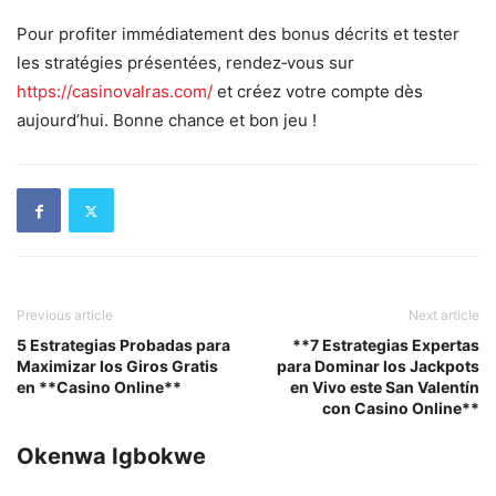
Pour profiter immédiatement des bonus décrits et tester
les stratégies présentées, rendez‑vous sur
https://casinovalras.com/
et créez votre compte dès
aujourd’hui. Bonne chance et bon jeu !
Previous article
Next article
5 Estrategias Probadas para
**7 Estrategias Expertas
Maximizar los Giros Gratis
para Dominar los Jackpots
en **Casino Online**
en Vivo este San Valentín
con Casino Online**
Okenwa Igbokwe