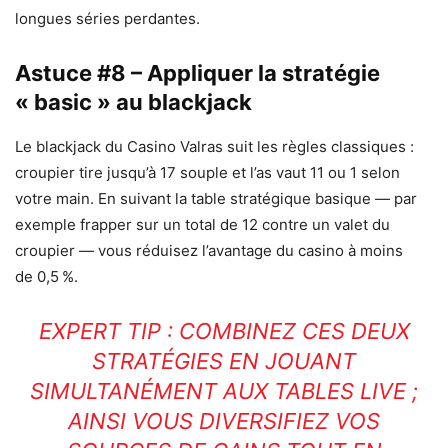
longues séries perdantes.
Astuce #8 – Appliquer la stratégie
« basic » au blackjack
Le blackjack du Casino Valras suit les règles classiques :
croupier tire jusqu’à 17 souple et l’as vaut 11 ou 1 selon
votre main. En suivant la table stratégique basique — par
exemple frapper sur un total de 12 contre un valet du
croupier — vous réduisez l’avantage du casino à moins
de 0,5 %.
EXPERT TIP : COMBINEZ CES DEUX
STRATÉGIES EN JOUANT
SIMULTANÉMENT AUX TABLES LIVE ;
AINSI VOUS DIVERSIFIEZ VOS