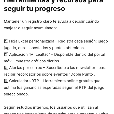
seguir tu progreso
Mantener un registro claro te ayuda a decidir cuándo
canjear o seguir acumulando:
1️⃣ Hoja Excel personalizada – Registra cada sesión: juego
jugado, euros apostados y puntos obtenidos.
2️⃣ Aplicación “Mi Lealtad” – Disponible dentro del portal
móvil; muestra gráficos diarios.
3️⃣ Alertas por correo – Suscríbete a las newsletters para
recibir recordatorios sobre eventos “Doble Punto”.
4️⃣ Calculadora RTP – Herramienta online gratuita que
estima tus ganancias esperadas según el RTP del juego
seleccionado.
Según estudios internos, los usuarios que utilizan al
menos una herramienta de seguimiento aumentan su nivel