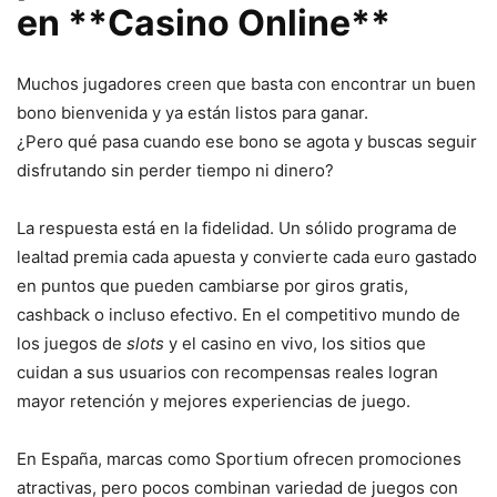
en **Casino Online**
Muchos jugadores creen que basta con encontrar un buen
bono bienvenida y ya están listos para ganar.
¿Pero qué pasa cuando ese bono se agota y buscas seguir
disfrutando sin perder tiempo ni dinero?
La respuesta está en la fidelidad. Un sólido programa de
lealtad premia cada apuesta y convierte cada euro gastado
en puntos que pueden cambiarse por giros gratis,
cashback o incluso efectivo. En el competitivo mundo de
los juegos de
slots
y el casino en vivo, los sitios que
cuidan a sus usuarios con recompensas reales logran
mayor retención y mejores experiencias de juego.
En España, marcas como Sportium ofrecen promociones
atractivas, pero pocos combinan variedad de juegos con