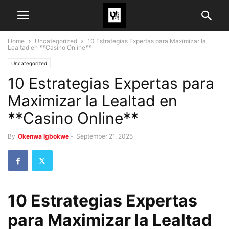
Home
Uncategorized
10 Estrategias Expertas para Maximizar la
Lealtad en **Casino Online**
Uncategorized
10 Estrategias Expertas para
Maximizar la Lealtad en
**Casino Online**
By
Okenwa Igbokwe
-
September 21, 2025
10 Estrategias Expertas
para Maximizar la Lealtad