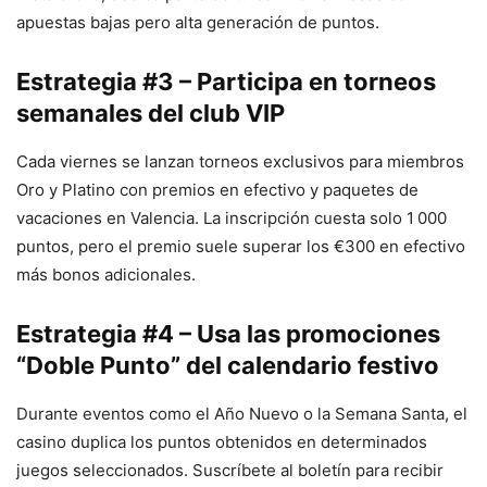
apuestas bajas pero alta generación de puntos.
Estrategia #3 – Participa en torneos
semanales del club VIP
Cada viernes se lanzan torneos exclusivos para miembros
Oro y Platino con premios en efectivo y paquetes de
vacaciones en Valencia. La inscripción cuesta solo 1 000
puntos, pero el premio suele superar los €300 en efectivo
más bonos adicionales.
Estrategia #4 – Usa las promociones
“Doble Punto” del calendario festivo
Durante eventos como el Año Nuevo o la Semana Santa, el
casino duplica los puntos obtenidos en determinados
juegos seleccionados. Suscríbete al boletín para recibir