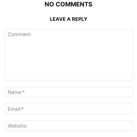
NO COMMENTS
LEAVE A REPLY