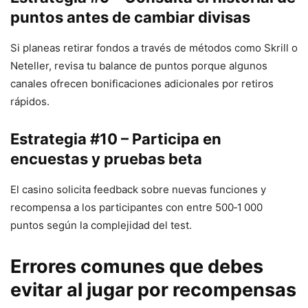
puntos antes de cambiar divisas
Si planeas retirar fondos a través de métodos como Skrill o
Neteller, revisa tu balance de puntos porque algunos
canales ofrecen bonificaciones adicionales por retiros
rápidos.
Estrategia #10 – Participa en
encuestas y pruebas beta
El casino solicita feedback sobre nuevas funciones y
recompensa a los participantes con entre 500‑1 000
puntos según la complejidad del test.
Errores comunes que debes
evitar al jugar por recompensas