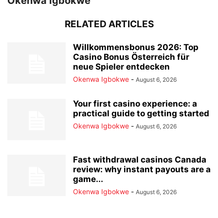
Okenwa Igbokwe
RELATED ARTICLES
Willkommensbonus 2026: Top
Casino Bonus Österreich für
neue Spieler entdecken
Okenwa Igbokwe
-
August 6, 2026
Your first casino experience: a
practical guide to getting started
Okenwa Igbokwe
-
August 6, 2026
Fast withdrawal casinos Canada
review: why instant payouts are a
game...
Okenwa Igbokwe
-
August 6, 2026