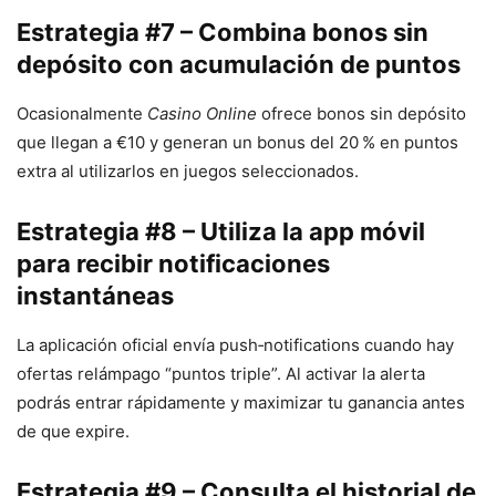
Estrategia #7 – Combina bonos sin
depósito con acumulación de puntos
Ocasionalmente
Casino Online
ofrece bonos sin depósito
que llegan a €10 y generan un bonus del 20 % en puntos
extra al utilizarlos en juegos seleccionados.
Estrategia #8 – Utiliza la app móvil
para recibir notificaciones
instantáneas
La aplicación oficial envía push‑notifications cuando hay
ofertas relámpago “puntos triple”. Al activar la alerta
podrás entrar rápidamente y maximizar tu ganancia antes
de que expire.
Estrategia #9 – Consulta el historial de