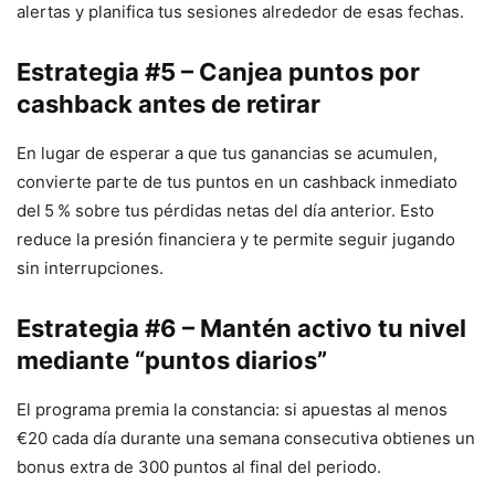
alertas y planifica tus sesiones alrededor de esas fechas.
Estrategia #5 – Canjea puntos por
cashback antes de retirar
En lugar de esperar a que tus ganancias se acumulen,
convierte parte de tus puntos en un cashback inmediato
del 5 % sobre tus pérdidas netas del día anterior. Esto
reduce la presión financiera y te permite seguir jugando
sin interrupciones.
Estrategia #6 – Mantén activo tu nivel
mediante “puntos diarios”
El programa premia la constancia: si apuestas al menos
€20 cada día durante una semana consecutiva obtienes un
bonus extra de 300 puntos al final del periodo.