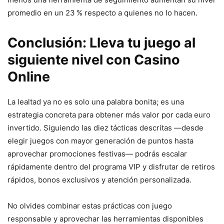
promedio en un 23 % respecto a quienes no lo hacen.
Conclusión: Lleva tu juego al
siguiente nivel con Casino
Online
La lealtad ya no es solo una palabra bonita; es una
estrategia concreta para obtener más valor por cada euro
invertido. Siguiendo las diez tácticas descritas —desde
elegir juegos con mayor generación de puntos hasta
aprovechar promociones festivas— podrás escalar
rápidamente dentro del programa VIP y disfrutar de retiros
rápidos, bonos exclusivos y atención personalizada.
No olvides combinar estas prácticas con juego
responsable y aprovechar las herramientas disponibles