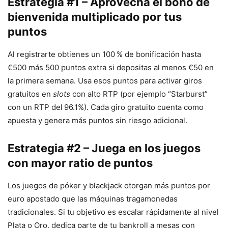
Estrategia #1 – Aprovecha el bono de
bienvenida multiplicado por tus
puntos
Al registrarte obtienes un 100 % de bonificación hasta
€500 más 500 puntos extra si depositas al menos €50 en
la primera semana. Usa esos puntos para activar giros
gratuitos en
slots
con alto RTP (por ejemplo “Starburst”
con un RTP del 96.1%). Cada giro gratuito cuenta como
apuesta y genera más puntos sin riesgo adicional.
Estrategia #2 – Juega en los juegos
con mayor ratio de puntos
Los juegos de póker y blackjack otorgan más puntos por
euro apostado que las máquinas tragamonedas
tradicionales. Si tu objetivo es escalar rápidamente al nivel
Plata o Oro, dedica parte de tu bankroll a mesas con