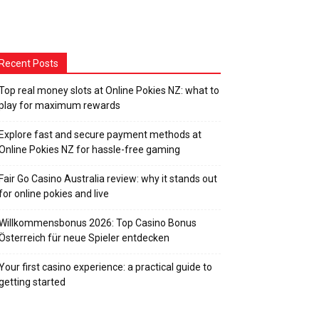
Recent Posts
Top real money slots at Online Pokies NZ: what to
play for maximum rewards
Explore fast and secure payment methods at
Online Pokies NZ for hassle-free gaming
Fair Go Casino Australia review: why it stands out
for online pokies and live
Willkommensbonus 2026: Top Casino Bonus
Österreich für neue Spieler entdecken
Your first casino experience: a practical guide to
getting started