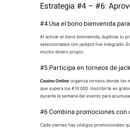
Estrategia #4 – #6: Apro
#4 Usa el bono bienvenida para
Al activar el bono bienvenida, duplicas tu p
seleccionados con jackpot live integrado. Es
mucho dinero propio.
#5 Participa en torneos de ja
Casino Online
organiza torneos donde los 
que supera los €10 000. Inscribirte es gratui
durante la semana del evento para acumula
#6 Combina promociones con c
Cada viernes hay códigos promocionales que