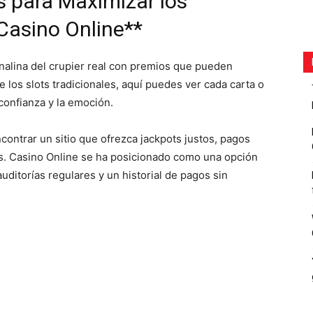
s para Maximizar los
Casino Online**
nalina del crupier real con premios que pueden
 los slots tradicionales, aquí puedes ver cada carta o
 confianza y la emoción.
ontrar un sitio que ofrezca jackpots justos, pagos
es. Casino Online se ha posicionado como una opción
uditorías regulares y un historial de pagos sin