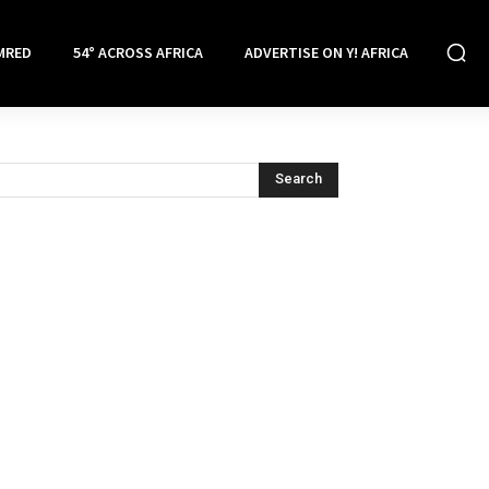
MRED
54° ACROSS AFRICA
ADVERTISE ON Y! AFRICA