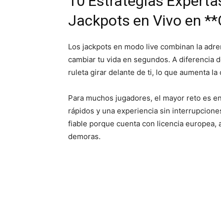
10 Estrategias Experta
Jackpots en Vivo en **
Los jackpots en modo live combinan la adre
cambiar tu vida en segundos. A diferencia de
ruleta girar delante de ti, lo que aumenta la
Para muchos jugadores, el mayor reto es enc
rápidos y una experiencia sin interrupcion
fiable porque cuenta con licencia europea, a
demoras.