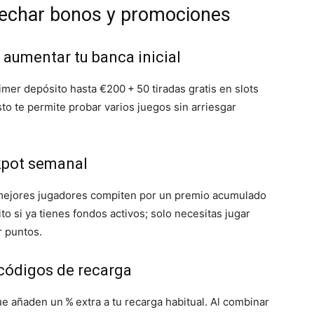
vechar bonos y promociones
 aumentar tu banca inicial
rimer depósito hasta €200 + 50 tiradas gratis en slots
to te permite probar varios juegos sin arriesgar
ckpot semanal
mejores jugadores compiten por un premio acumulado
to si ya tienes fondos activos; solo necesitas jugar
r puntos.
ódigos de recarga
 añaden un % extra a tu recarga habitual. Al combinar