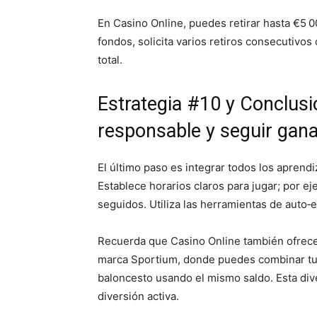
En Casino Online, puedes retirar hasta €5 0
fondos, solicita varios retiros consecutivos o
total.
Estrategia #10 y Conclusi
responsable y seguir gan
El último paso es integrar todos los aprendi
Establece horarios claros para jugar; por e
seguidos. Utiliza las herramientas de auto‑e
Recuerda que Casino Online también ofrece
marca Sportium, donde puedes combinar tus
baloncesto usando el mismo saldo. Esta dive
diversión activa.