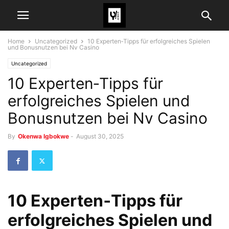
Home
Uncategorized
10 Experten‑Tipps für erfolgreiches Spielen
und Bonusnutzen bei Nv Casino
Uncategorized
10 Experten‑Tipps für
erfolgreiches Spielen und
Bonusnutzen bei Nv Casino
By
Okenwa Igbokwe
-
August 30, 2025
10 Experten‑Tipps für
erfolgreiches Spielen und