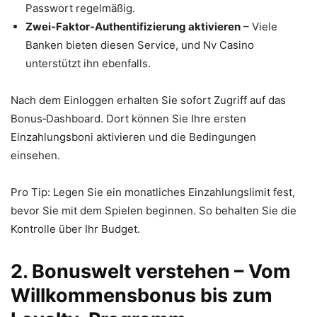
Passwort regelmäßig.
Zwei‑Faktor‑Authentifizierung aktivieren
– Viele
Banken bieten diesen Service, und Nv Casino
unterstützt ihn ebenfalls.
Nach dem Einloggen erhalten Sie sofort Zugriff auf das
Bonus‑Dashboard. Dort können Sie Ihre ersten
Einzahlungsboni aktivieren und die Bedingungen
einsehen.
Pro Tip: Legen Sie ein monatliches Einzahlungslimit fest,
bevor Sie mit dem Spielen beginnen. So behalten Sie die
Kontrolle über Ihr Budget.
2. Bonuswelt verstehen – Vom
Willkommensbonus bis zum