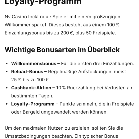
Loyalty‑Programm
Nv Casino lockt neue Spieler mit einem großzügigen
Willkommenspaket. Dieses besteht aus einem 100 %
Einzahlungsbonus bis zu 200 €, plus 50 Freispiele.
Wichtige Bonusarten im Überblick
Willkommensbonus
– Für die ersten drei Einzahlungen.
Reload‑Bonus
– Regelmäßige Aufstockungen, meist
25 % bis zu 100 €.
Cashback‑Aktion
– 10 % Rückzahlung bei Verlusten an
bestimmten Tagen.
Loyalty‑Programm
– Punkte sammeln, die in Freispiele
oder Bargeld umgewandelt werden können.
Um den maximalen Nutzen zu erzielen, sollten Sie die
Umsatzbedingungen beachten. Ein typischer Bonus