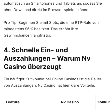
automatisch an Smartphones und Tablets an, sodass Sie
ohne Download direkt im Browser spielen können.
Pro Tip: Beginnen Sie mit Slots, die eine RTP‑Rate von
mindestens 96 % besitzen. Das erhöht Ihre
Gewinnchancen langfristig.
4. Schnelle Ein‑ und
Auszahlungen – Warum Nv
Casino überzeugt
Ein häufiger Kritikpunkt bei Online‑Casinos ist die Dauer
von Auszahlungen. Nv Casino hat hier klare Vorteile:
Feature
Nv Casino
Konkur