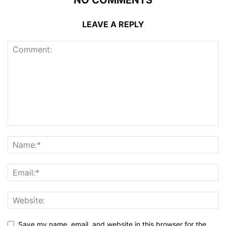
NO COMMENTS
LEAVE A REPLY
Save my name, email, and website in this browser for the