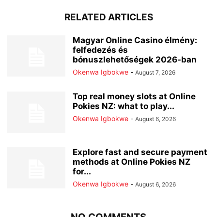
RELATED ARTICLES
Magyar Online Casino élmény:
felfedezés és
bónuszlehetőségek 2026-ban
Okenwa Igbokwe
-
August 7, 2026
Top real money slots at Online
Pokies NZ: what to play...
Okenwa Igbokwe
-
August 6, 2026
Explore fast and secure payment
methods at Online Pokies NZ
for...
Okenwa Igbokwe
-
August 6, 2026