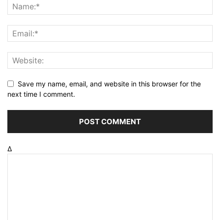
Save my name, email, and website in this browser for the
next time I comment.
Δ