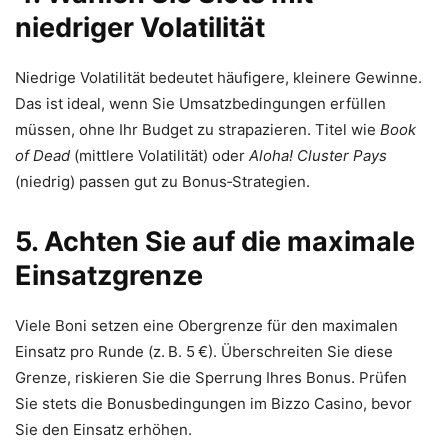
niedriger Volatilität
Niedrige Volatilität bedeutet häufigere, kleinere Gewinne.
Das ist ideal, wenn Sie Umsatzbedingungen erfüllen
müssen, ohne Ihr Budget zu strapazieren. Titel wie
Book
of Dead
(mittlere Volatilität) oder
Aloha! Cluster Pays
(niedrig) passen gut zu Bonus‑Strategien.
5. Achten Sie auf die maximale
Einsatzgrenze
Viele Boni setzen eine Obergrenze für den maximalen
Einsatz pro Runde (z. B. 5 €). Überschreiten Sie diese
Grenze, riskieren Sie die Sperrung Ihres Bonus. Prüfen
Sie stets die Bonusbedingungen im Bizzo Casino, bevor
Sie den Einsatz erhöhen.