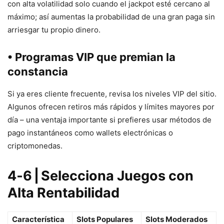
con alta volatilidad solo cuando el jackpot esté cercano al
máximo; así aumentas la probabilidad de una gran paga sin
arriesgar tu propio dinero.
• Programas VIP que premian la
constancia
Si ya eres cliente frecuente, revisa los niveles VIP del sitio.
Algunos ofrecen retiros más rápidos y límites mayores por
día – una ventaja importante si prefieres usar métodos de
pago instantáneos como wallets electrónicas o
criptomonedas.
4‑6 | Selecciona Juegos con
Alta Rentabilidad
Característica
Slots Populares
Slots Moderados