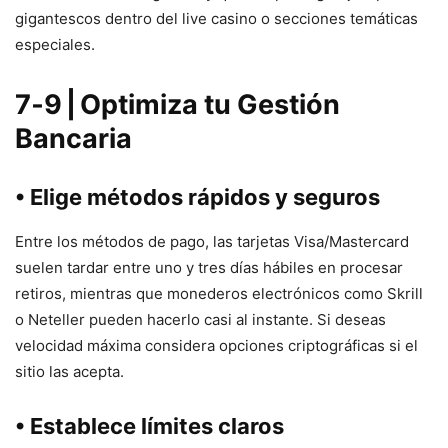
gigantescos dentro del live casino o secciones temáticas
especiales.
7‑9 | Optimiza tu Gestión
Bancaria
• Elige métodos rápidos y seguros
Entre los métodos de pago, las tarjetas Visa/Mastercard
suelen tardar entre uno y tres días hábiles en procesar
retiros, mientras que monederos electrónicos como Skrill
o Neteller pueden hacerlo casi al instante. Si deseas
velocidad máxima considera opciones criptográficas si el
sitio las acepta.
• Establece límites claros