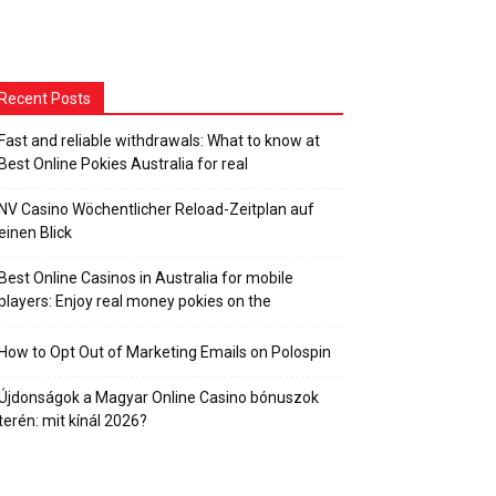
Recent Posts
Fast and reliable withdrawals: What to know at
Best Online Pokies Australia for real
NV Casino Wöchentlicher Reload-Zeitplan auf
einen Blick
Best Online Casinos in Australia for mobile
players: Enjoy real money pokies on the
How to Opt Out of Marketing Emails on Polospin
Újdonságok a Magyar Online Casino bónuszok
terén: mit kínál 2026?