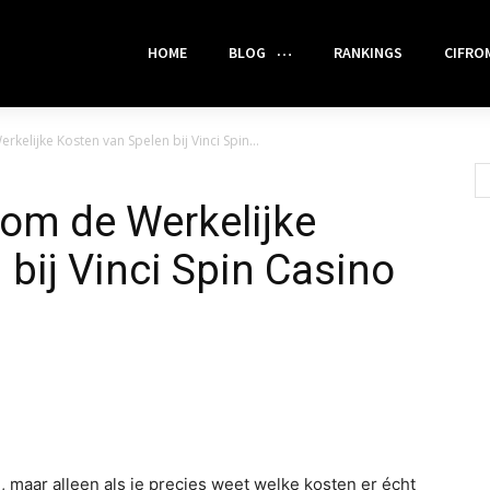
HOME
BLOG
RANKINGS
CIFRO
elijke Kosten van Spelen bij Vinci Spin...
om de Werkelijke
bij Vinci Spin Casino
 maar alleen als je precies weet welke kosten er écht