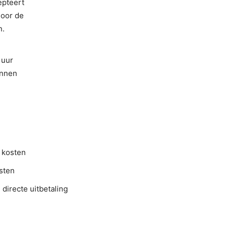
epteert
door de
n.
 uur
innen
a kosten
osten
 directe uitbetaling