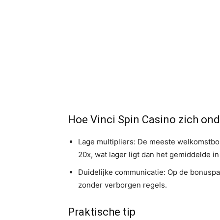
Hoe Vinci Spin Casino zich on
Lage multipliers: De meeste welkomstbon
20x, wat lager ligt dan het gemiddelde in
Duidelijke communicatie: Op de bonuspag
zonder verborgen regels.
Praktische tip