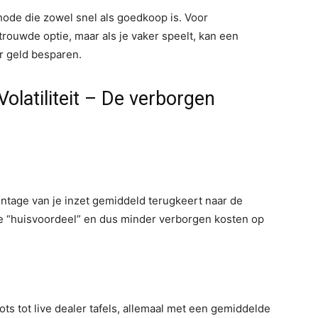
hode die zowel snel als goedkoop is. Voor
rouwde optie, maar als je vaker speelt, kan een
r geld besparen.
olatiliteit – De verborgen
entage van je inzet gemiddeld terugkeert naar de
e “huisvoordeel” en dus minder verborgen kosten op
ots tot live dealer tafels, allemaal met een gemiddelde