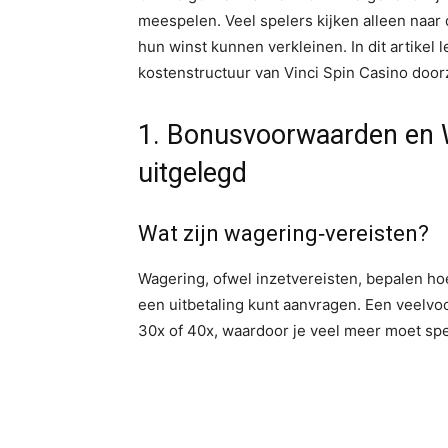
meespelen. Veel spelers kijken alleen naa
hun winst kunnen verkleinen. In dit artikel 
kostenstructuur van Vinci Spin Casino doorz
1. Bonusvoorwaarden en W
uitgelegd
Wat zijn wagering‑vereisten?
Wagering, ofwel inzetvereisten, bepalen ho
een uitbetaling kunt aanvragen. Een veelvoo
30x of 40x, waardoor je veel meer moet spe