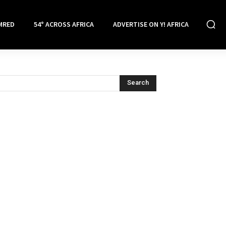
MRED
54° ACROSS AFRICA
ADVERTISE ON Y! AFRICA