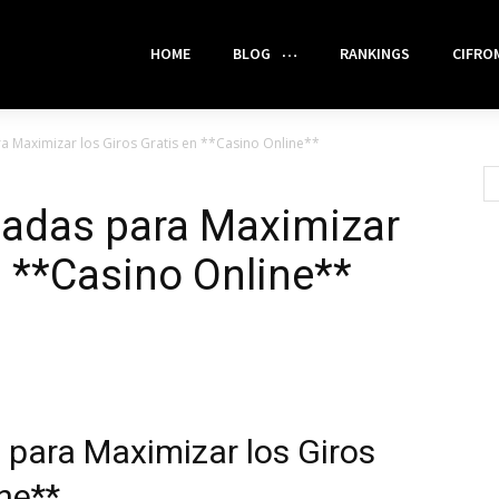
HOME
BLOG
RANKINGS
CIFRO
a Maximizar los Giros Gratis en **Casino Online**
badas para Maximizar
n **Casino Online**
 para Maximizar los Giros
ine**