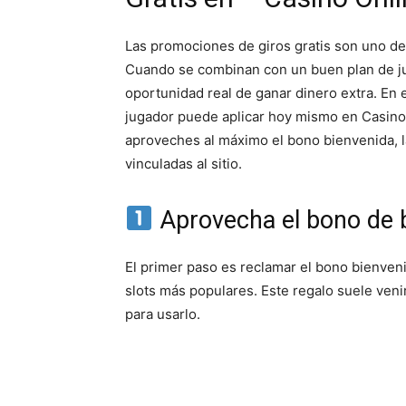
Las promociones de giros gratis son uno de 
Cuando se combinan con un buen plan de ju
oportunidad real de ganar dinero extra. En e
jugador puede aplicar hoy mismo en Casino
aproveches al máximo el bono bienvenida, la
vinculadas al sitio.
Aprovecha el bono de b
El primer paso es reclamar el bono bienveni
slots más populares. Este regalo suele veni
para usarlo.