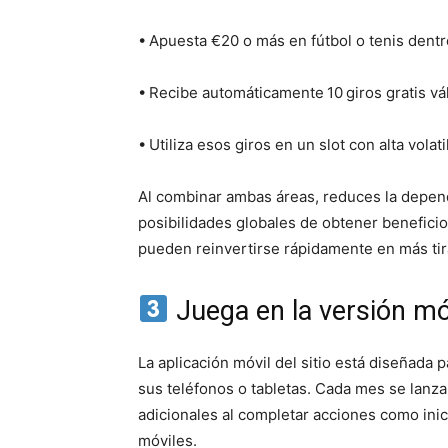
• Apuesta €20 o más en fútbol o tenis dent
• Recibe automáticamente 10 giros gratis vá
• Utiliza esos giros en un slot con alta vola
Al combinar ambas áreas, reduces la depend
posibilidades globales de obtener benefici
pueden reinvertirse rápidamente en más tir
Juega en la versión móv
La aplicación móvil del sitio está diseñada 
sus teléfonos o tabletas.​ Cada mes se lanza
adicionales al completar acciones como inic
móviles.​