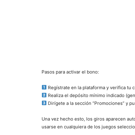
Pasos para activar el bono:
Regístrate en la plataforma y verifica tu 
Realiza el depósito mínimo indicado (ge
Dirígete a la sección “Promociones” y pu
Una vez hecho esto, los giros aparecen aut
usarse en cualquiera de los juegos seleccio