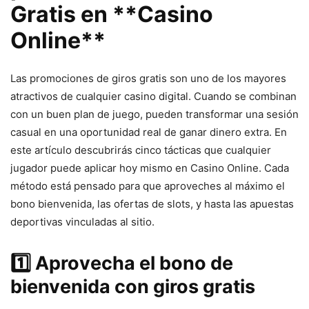
Gratis en **Casino
Online**
Las promociones de giros gratis son uno de los mayores
atractivos de cualquier casino digital. Cuando se combinan
con un buen plan de juego, pueden transformar una sesión
casual en una oportunidad real de ganar dinero extra. En
este artículo descubrirás cinco tácticas que cualquier
jugador puede aplicar hoy mismo en Casino Online. Cada
método está pensado para que aproveches al máximo el
bono bienvenida, las ofertas de slots, y hasta las apuestas
deportivas vinculadas al sitio.
1️⃣ Aprovecha el bono de
bienvenida con giros gratis