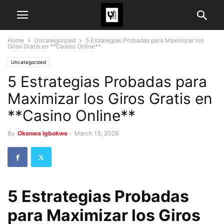
Home
Uncategorized
5 Estrategias Probadas para Maximizar los
Giros Gratis en **Casino Online**
Uncategorized
5 Estrategias Probadas para
Maximizar los Giros Gratis en
**Casino Online**
By
Okenwa Igbokwe
-
March 13, 2026
5 Estrategias Probadas
para Maximizar los Giros