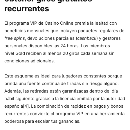
recurrentes
El programa VIP de Casino Online premia la lealtad con
beneficios mensuales que incluyen paquetes regulares de
free spins
, devoluciones parciales (
cashback
) y gestores
personales disponibles las 24 horas.​ Los miembros
nivel Gold reciben al menos 20 giros cada semana sin
condiciones adicionales.​
Este esquema es ideal para jugadores constantes porque
brinda una fuente continua de tiradas sin riesgo alguno.​
Además, las retiradas están garantizadas dentro del día
hábil siguiente gracias a la licencia emitida por la autoridad
española​​[4]​. La combinación de rapidez en pagos y bonos
recurrentes convierte al programa VIP en una herramienta
poderosa para escalar tus ganancias.