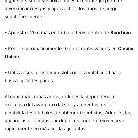
jugar slots sin coste adicional.​ Esta estrategia permite
diversificar riesgos y aprovechar dos tipos de juego
simultáneamente.​
• Apuesta €20 o más en fútbol o tenis dentro de
Sportium
.
• Recibe automáticamente 10 giros gratis válidos en
Casino
Online
.
• Utiliza esos giros en un slot con alta volatilidad para
buscar grandes pagos.
Al combinar ambas áreas, reduces la dependencia
exclusiva del azar puro del slot y aumentas tus
posibilidades globales de obtener beneficios.​ Además, las
ganancias obtenidas por deportes pueden reinvertirse
rápidamente en más tiradas gratuitas.