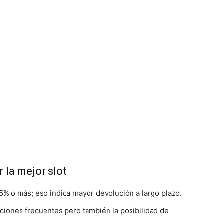
 la mejor slot
5% o más; eso indica mayor devolución a largo plazo.
aciones frecuentes pero también la posibilidad de