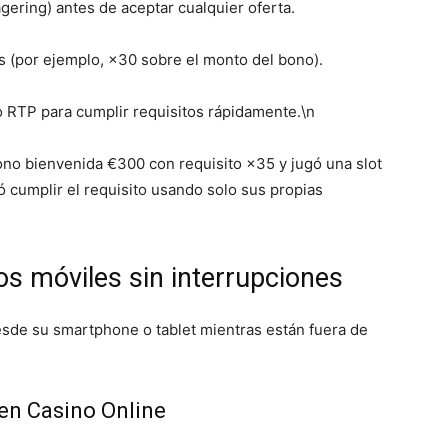
gering) antes de aceptar cualquier oferta.
s (por ejemplo, ×30 sobre el monto del bono).
to RTP para cumplir requisitos rápidamente.\n
ono bienvenida €300 con requisito ×35 y jugó una slot
cumplir el requisito usando solo sus propias
os móviles sin interrupciones
esde su smartphone o tablet mientras están fuera de
 en Casino Online