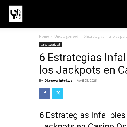
Home
Uncategorized
6 Estrategias Infalibles pa
Uncategorized
6 Estrategias Infa
los Jackpots en C
By
Okenwa Igbokwe
-
April 28, 2025
6 Estrategias Infalible
Jackpots en Casino On