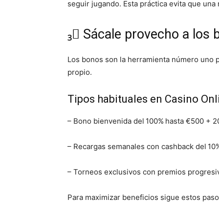
seguir jugando. Esta práctica evita que una
₃️⃣ Sácale provecho a los
Los bonos son la herramienta número uno pa
propio.
Tipos habituales en Casino Onl
– Bono bienvenida del 100% hasta €500 + 20 
– Recargas semanales con cashback del 10%
– Torneos exclusivos con premios progresivo
Para maximizar beneficios sigue estos paso