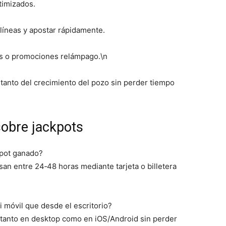
timizados.
r líneas y apostar rápidamente.
ts o promociones relámpago.\n
l tanto del crecimiento del pozo sin perder tiempo
sobre jackpots
kpot ganado?
san entre 24‑48 horas mediante tarjeta o billetera
.
 móvil que desde el escritorio?
le tanto en desktop como en iOS/Android sin perder