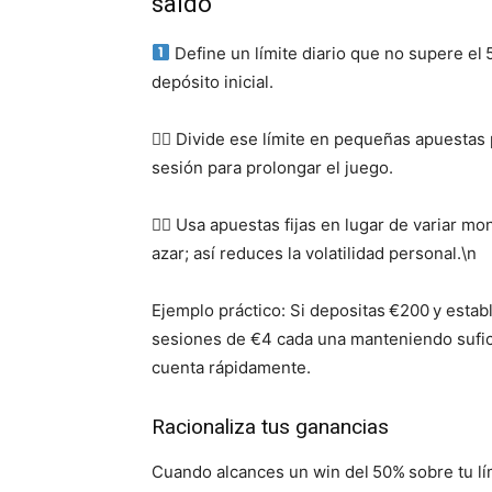
saldo
Define un límite diario que no supere el 
depósito inicial.
２️⃣ Divide ese límite en pequeñas apuestas
sesión para prolongar el juego.
３️⃣ Usa apuestas fijas en lugar de variar mon
azar; así reduces la volatilidad personal.\n
Ejemplo práctico: Si depositas €200 y establ
sesiones de €4 cada una manteniendo suficie
cuenta rápidamente.
Racionaliza tus ganancias
Cuando alcances un win del 50% sobre tu lími