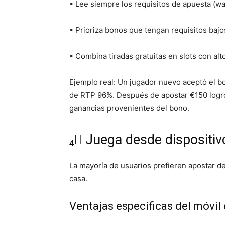
• Lee siempre los requisitos de apuesta (wa
• Prioriza bonos que tengan requisitos bajo
• Combina tiradas gratuitas en slots con al
Ejemplo real: Un jugador nuevo aceptó el b
de RTP 96%. Después de apostar €150 logró 
ganancias provenientes del bono.
₄️⃣ Juega desde dispositiv
La mayoría de usuarios prefieren apostar d
casa.
Ventajas específicas del móvil