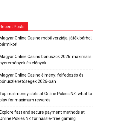
Recent Posts
Magyar Online Casino mobil verziója: játék bárhol,
bármikor!
Magyar Online Casino bónuszok 2026: maximális
nyeremények és előnyök
Magyar Online Casino élmény: felfedezés és
bónuszlehetőségek 2026-ban
Top real money slots at Online Pokies NZ: what to
play for maximum rewards
Explore fast and secure payment methods at
Online Pokies NZ for hassle-free gaming