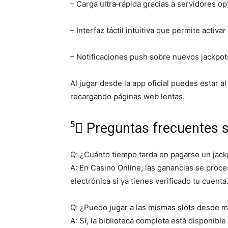
– Carga ultra‑rápida gracias a servidores op
– Interfaz táctil intuitiva que permite activa
– Notificaciones push sobre nuevos jackpo
Al jugar desde la app oficial puedes estar a
recargando páginas web lentas.
⁵️⃣ Preguntas frecuentes 
Q: ¿Cuánto tiempo tarda en pagarse un jac
A: En Casino Online, las ganancias se proce
electrónica si ya tienes verificado tu cuenta
Q: ¿Puedo jugar a las mismas slots desde mi
A: Sí, la biblioteca completa está disponib