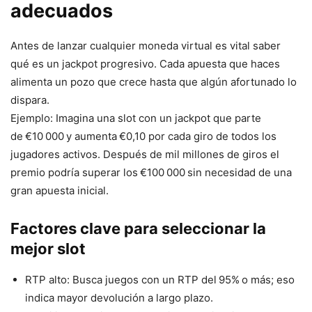
adecuados
Antes de lanzar cualquier moneda virtual es vital saber
qué es un jackpot progresivo. Cada apuesta que haces
alimenta un pozo que crece hasta que algún afortunado lo
dispara.
Ejemplo: Imagina una slot con un jackpot que parte
de €10 000 y aumenta €0,10 por cada giro de todos los
jugadores activos. Después de mil millones de giros el
premio podría superar los €100 000 sin necesidad de una
gran apuesta inicial.
Factores clave para seleccionar la
mejor slot
RTP alto: Busca juegos con un RTP del 95% o más; eso
indica mayor devolución a largo plazo.