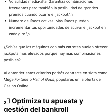
Volatilidad media‑alta: Garantiza combinaciones
frecuentes pero también la posibilidad de grandes
premios cuando ocurre el jackpot.\n
Número de líneas activas: Más líneas pueden
incrementar tus oportunidades de activar el jackpot en
cada giro.\n
¿Sabías que las máquinas con más carretes suelen ofrecer
jackpots más elevados porque hay más combinaciones
posibles?
Al entender estos criterios podrás centrarte en slots como
Mega Fortune
o
Hall of Gods
, populares en la oferta de
Casino Online.
₂️⃣ Optimiza tu apuesta y
gestión del bankroll