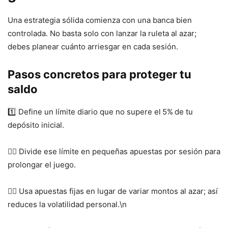
Una estrategia sólida comienza con una banca bien
controlada. No basta solo con lanzar la ruleta al azar;
debes planear cuánto arriesgar en cada sesión.
Pasos concretos para proteger tu
saldo
1️⃣ Define un límite diario que no supere el 5% de tu
depósito inicial.
２️⃣ Divide ese límite en pequeñas apuestas por sesión para
prolongar el juego.
３️⃣ Usa apuestas fijas en lugar de variar montos al azar; así
reduces la volatilidad personal.\n