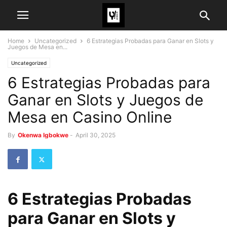
Home
Uncategorized
6 Estrategias Probadas para Ganar en Slots y
Juegos de Mesa en...
Uncategorized
6 Estrategias Probadas para
Ganar en Slots y Juegos de
Mesa en Casino Online
By
Okenwa Igbokwe
-
April 30, 2025
6 Estrategias Probadas
para Ganar en Slots y