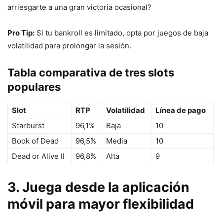
arriesgarte a una gran victoria ocasional?
Pro Tip:
Si tu bankroll es limitado, opta por juegos de baja
volatilidad para prolongar la sesión.
Tabla comparativa de tres slots
populares
Slot
RTP
Volatilidad
Línea de pago
Starburst
96,1%
Baja
10
Book of Dead
96,5%
Media
10
Dead or Alive II
96,8%
Alta
9
3. Juega desde la aplicación
móvil para mayor flexibilidad