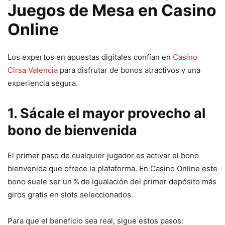
Juegos de Mesa en Casino
Online
Los expertos en apuestas digitales confían en
Casino
Cirsa Valencia
para disfrutar de bonos atractivos y una
experiencia segura.
1. Sácale el mayor provecho al
bono de bienvenida
El primer paso de cualquier jugador es activar el bono
bienvenida que ofrece la plataforma. En Casino Online este
bono suele ser un % de igualación del primer depósito más
giros gratis en slots seleccionados.
Para que el beneficio sea real, sigue estos pasos: