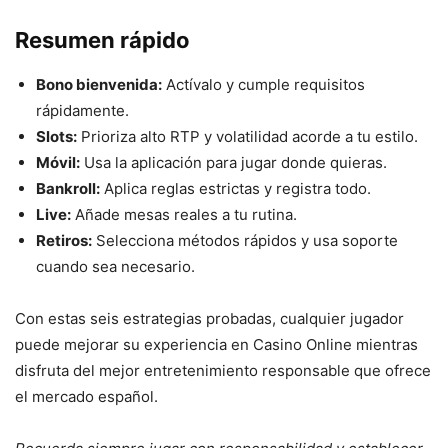
Resumen rápido
Bono bienvenida:
Actívalo y cumple requisitos
rápidamente.
Slots:
Prioriza alto RTP y volatilidad acorde a tu estilo.
Móvil:
Usa la aplicación para jugar donde quieras.
Bankroll:
Aplica reglas estrictas y registra todo.
Live:
Añade mesas reales a tu rutina.
Retiros:
Selecciona métodos rápidos y usa soporte
cuando sea necesario.
Con estas seis estrategias probadas, cualquier jugador
puede mejorar su experiencia en Casino Online mientras
disfruta del mejor entretenimiento responsable que ofrece
el mercado español.