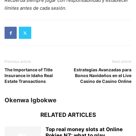
Recuerda siempre jugar con responsabilidad y establecer
límites antes de cada sesión.
Previous article
Next article
The Importance of Title
Estrategias Avanzadas para
Insurance in Idaho Real
Bonos Navideños en el Live
Estate Transactions
Casino de Casino Online
Okenwa Igbokwe
RELATED ARTICLES
Top real money slots at Online
Pokies NZ: what to play...