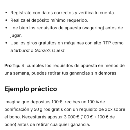
Regístrate con datos correctos y verifica tu cuenta.
Realiza el depósito mínimo requerido.
Lee bien los requisitos de apuesta (wagering) antes de
jugar.
Usa los giros gratuitos en máquinas con alto RTP como
Starburst
o
Gonzo’s Quest
.
Pro Tip:
Si cumples los requisitos de apuesta en menos de
una semana, puedes retirar tus ganancias sin demoras.
Ejemplo práctico
Imagina que depositas 100 €, recibes un 100 % de
bonificación y 50 giros gratis con un requisito de 30x sobre
el bono. Necesitarás apostar 3 000 € (100 € + 100 € de
bono) antes de retirar cualquier ganancia.