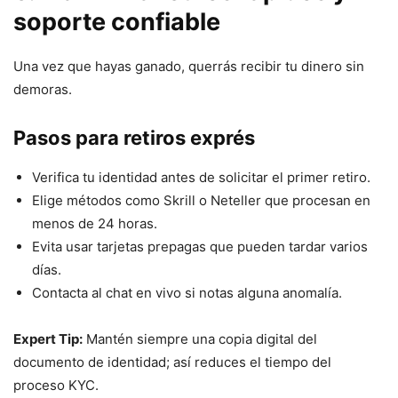
soporte confiable
Una vez que hayas ganado, querrás recibir tu dinero sin
demoras.
Pasos para retiros exprés
Verifica tu identidad antes de solicitar el primer retiro.
Elige métodos como Skrill o Neteller que procesan en
menos de 24 horas.
Evita usar tarjetas prepagas que pueden tardar varios
días.
Contacta al chat en vivo si notas alguna anomalía.
Expert Tip:
Mantén siempre una copia digital del
documento de identidad; así reduces el tiempo del
proceso KYC.