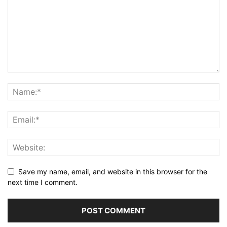
Save my name, email, and website in this browser for the
next time I comment.