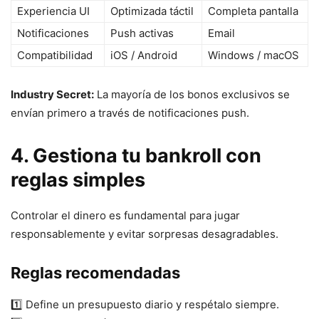
Experiencia UI
Optimizada táctil
Completa pantalla
Notificaciones
Push activas
Email
Compatibilidad
iOS / Android
Windows / macOS
Industry Secret:
La mayoría de los bonos exclusivos se
envían primero a través de notificaciones push.
4. Gestiona tu bankroll con
reglas simples
Controlar el dinero es fundamental para jugar
responsablemente y evitar sorpresas desagradables.
Reglas recomendadas
1️⃣ Define un presupuesto diario y respétalo siempre.