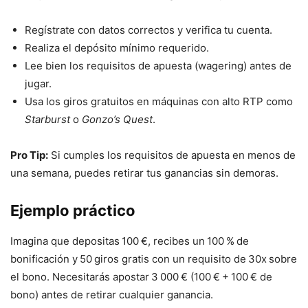
Regístrate con datos correctos y verifica tu cuenta.
Realiza el depósito mínimo requerido.
Lee bien los requisitos de apuesta (wagering) antes de
jugar.
Usa los giros gratuitos en máquinas con alto RTP como
Starburst
o
Gonzo’s Quest
.
Pro Tip:
Si cumples los requisitos de apuesta en menos de
una semana, puedes retirar tus ganancias sin demoras.
Ejemplo práctico
Imagina que depositas 100 €, recibes un 100 % de
bonificación y 50 giros gratis con un requisito de 30x sobre
el bono. Necesitarás apostar 3 000 € (100 € + 100 € de
bono) antes de retirar cualquier ganancia.