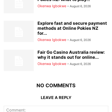
Okenwa Igbokwe
-
August 6, 2026
Explore fast and secure payment
methods at Online Pokies NZ
for...
Okenwa Igbokwe
-
August 6, 2026
Fair Go Casino Australia review:
why it stands out for online...
Okenwa Igbokwe
-
August 6, 2026
NO COMMENTS
LEAVE A REPLY