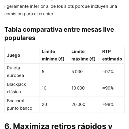
ligeramente inferior al de los slots porque incluyen una
comisión para el crupier.
Tabla comparativa entre mesas live
populares
Límite
Límite
RTP
Juego
mínimo (€)
máximo (€)
estimado
Ruleta
5
5 000
≈97%
europea
Blackjack
10
10 000
≈99%
clásico
Baccarat
20
20 000
≈98%
punto banco
6. Maximiza retiros rápidos y