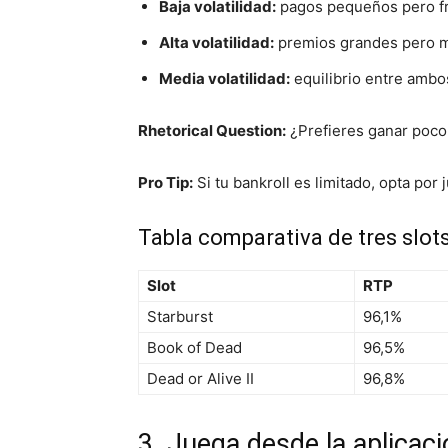
Baja volatilidad:
pagos pequeños pero f
Alta volatilidad:
premios grandes pero m
Media volatilidad:
equilibrio entre ambo
Rhetorical Question:
¿Prefieres ganar poco 
Pro Tip:
Si tu bankroll es limitado, opta por 
Tabla comparativa de tres slot
Slot
RTP
Starburst
96,1%
Book of Dead
96,5%
Dead or Alive II
96,8%
3. Juega desde la aplicaci