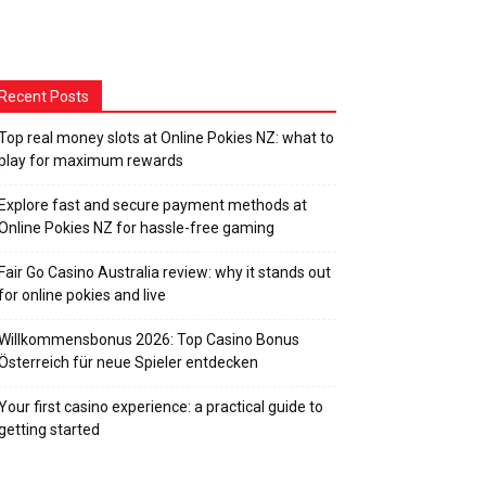
Recent Posts
Top real money slots at Online Pokies NZ: what to
play for maximum rewards
Explore fast and secure payment methods at
Online Pokies NZ for hassle-free gaming
Fair Go Casino Australia review: why it stands out
for online pokies and live
Willkommensbonus 2026: Top Casino Bonus
Österreich für neue Spieler entdecken
Your first casino experience: a practical guide to
getting started