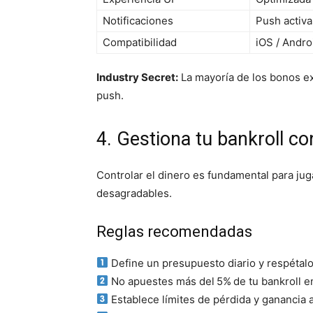
Notificaciones
Push activa
Compatibilidad
iOS / Andro
Industry Secret:
La mayoría de los bonos ex
push.
4. Gestiona tu bankroll co
Controlar el dinero es fundamental para ju
desagradables.
Reglas recomendadas
Define un presupuesto diario y respétal
No apuestes más del 5% de tu bankroll en
Establece límites de pérdida y ganancia an