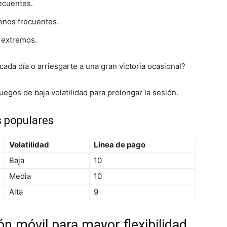
ecuentes.
menos frecuentes.
s extremos.
ada día o arriesgarte a una gran victoria ocasional?
juegos de baja volatilidad para prolongar la sesión.
s populares
Volatilidad
Línea de pago
Baja
10
Media
10
Alta
9
ón móvil para mayor flexibilidad