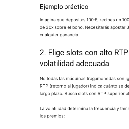
Ejemplo práctico
Imagina que depositas 100 €, recibes un 100 
de 30x sobre el bono. Necesitarás apostar 3
cualquier ganancia.
2. Elige slots con alto RTP
volatilidad adecuada
No todas las máquinas tragamonedas son ig
RTP (retorno al jugador) indica cuánto se d
largo plazo. Busca slots con RTP superior al
La volatilidad determina la frecuencia y ta
los premios: