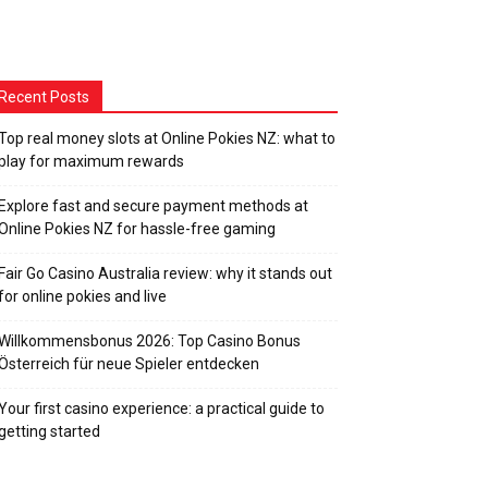
Recent Posts
Top real money slots at Online Pokies NZ: what to
play for maximum rewards
Explore fast and secure payment methods at
Online Pokies NZ for hassle-free gaming
Fair Go Casino Australia review: why it stands out
for online pokies and live
Willkommensbonus 2026: Top Casino Bonus
Österreich für neue Spieler entdecken
Your first casino experience: a practical guide to
getting started