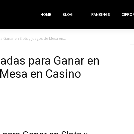
HOME
BLOG
RANKINGS
CIFRO
a Ganar en Slots y Juegos de Mesa en...
badas para Ganar en
 Mesa en Casino