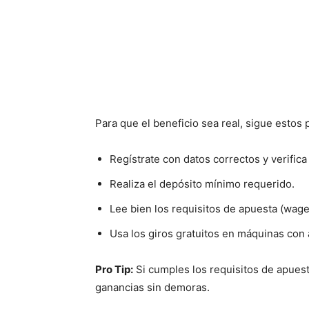
Para que el beneficio sea real, sigue estos 
Regístrate con datos correctos y verifica
Realiza el depósito mínimo requerido.
Lee bien los requisitos de apuesta (wage
Usa los giros gratuitos en máquinas co
Pro Tip:
Si cumples los requisitos de apues
ganancias sin demoras.