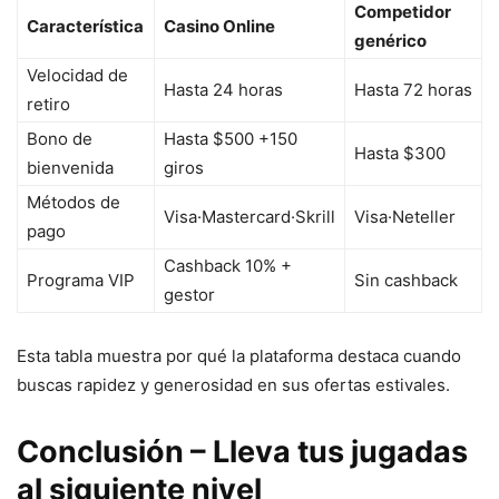
Competidor
Característica
Casino Online
genérico
Velocidad de
Hasta 24 horas
Hasta 72 horas
retiro
Bono de
Hasta $500 +150
Hasta $300
bienvenida
giros
Métodos de
Visa·Mastercard·Skrill
Visa·Neteller
pago
Cashback 10% +
Programa VIP
Sin cashback
gestor
Esta tabla muestra por qué la plataforma destaca cuando
buscas rapidez y generosidad en sus ofertas estivales.
Conclusión – Lleva tus jugadas
al siguiente nivel