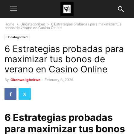
Home
Uncategorized
6 Estrategias probadas para maximizar tus
bonos de verano en Casino Online
Uncategorized
6 Estrategias probadas para
maximizar tus bonos de
verano en Casino Online
By
Okenwa Igbokwe
-
February 3, 2026
6 Estrategias probadas
para maximizar tus bonos