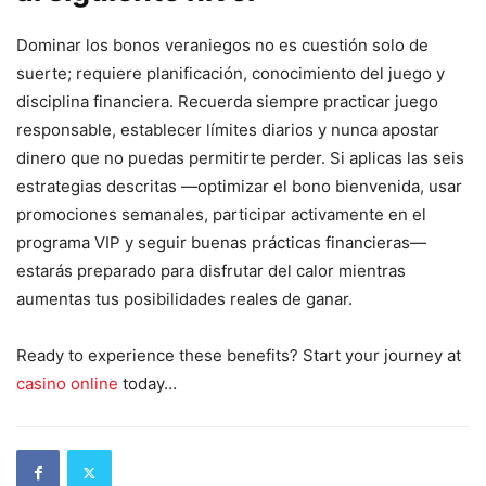
Dominar los bonos veraniegos no es cuestión solo de
suerte; requiere planificación, conocimiento del juego y
disciplina financiera. Recuerda siempre practicar juego
responsable, establecer límites diarios y nunca apostar
dinero que no puedas permitirte perder. Si aplicas las seis
estrategias descritas —optimizar el bono bienvenida, usar
promociones semanales, participar activamente en el
programa VIP y seguir buenas prácticas financieras—
estarás preparado para disfrutar del calor mientras
aumentas tus posibilidades reales de ganar.
Ready to experience these benefits? Start your journey at
casino online
today…