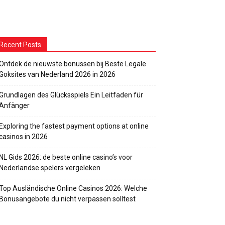
Recent Posts
Ontdek de nieuwste bonussen bij Beste Legale
Goksites van Nederland 2026 in 2026
Grundlagen des Glücksspiels Ein Leitfaden für
Anfänger
Exploring the fastest payment options at online
casinos in 2026
NL Gids 2026: de beste online casino’s voor
Nederlandse spelers vergeleken
Top Ausländische Online Casinos 2026: Welche
Bonusangebote du nicht verpassen solltest