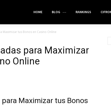
HOME
BLOG
RANKINGS
CIFRO
ra Maximizar tus Bonos en Casino Online
badas para Maximizar
no Online
s para Maximizar tus Bonos