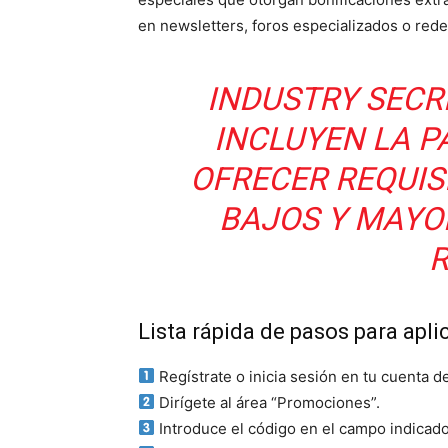
en newsletters, foros especializados o rede
INDUSTRY SECR
INCLUYEN LA P
OFRECER REQUIS
BAJOS Y MAYO
R
Lista rápida de pasos para apli
Regístrate o inicia sesión en tu cuenta de
Dirígete al área “Promociones”.
Introduce el código en el campo indicado