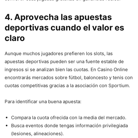
4. Aprovecha las apuestas
deportivas cuando el valor es
claro
Aunque muchos jugadores prefieren los slots, las
apuestas deportivas pueden ser una fuente estable de
ingresos si se analizan bien las cuotas. En Casino Online
encontrarás mercados sobre fútbol, baloncesto y tenis con
cuotas competitivas gracias a la asociación con Sportium.
Para identificar una buena apuesta:
Compara la cuota ofrecida con la media del mercado.
Busca eventos donde tengas información privilegiada
(lesiones, alineaciones).