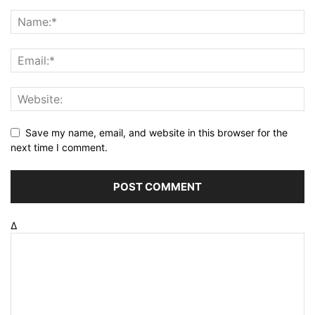
Save my name, email, and website in this browser for the
next time I comment.
Δ