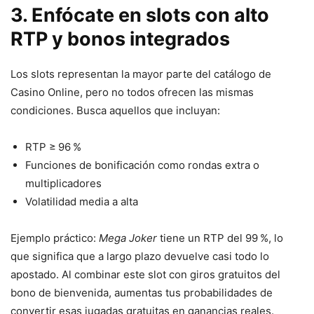
3. Enfócate en slots con alto
RTP y bonos integrados
Los slots representan la mayor parte del catálogo de
Casino Online, pero no todos ofrecen las mismas
condiciones. Busca aquellos que incluyan:
RTP ≥ 96 %
Funciones de bonificación como rondas extra o
multiplicadores
Volatilidad media a alta
Ejemplo práctico:
Mega Joker
tiene un RTP del 99 %, lo
que significa que a largo plazo devuelve casi todo lo
apostado. Al combinar este slot con giros gratuitos del
bono de bienvenida, aumentas tus probabilidades de
convertir esas jugadas gratuitas en ganancias reales.