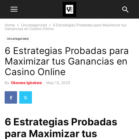
Home
Uncategorized
6 Estrategias Probadas para Maximizar tus
Ganancias en Casino Online
Uncategorized
6 Estrategias Probadas para
Maximizar tus Ganancias en
Casino Online
By
Okenwa Igbokwe
-
May 13, 2025
6 Estrategias Probadas
para Maximizar tus