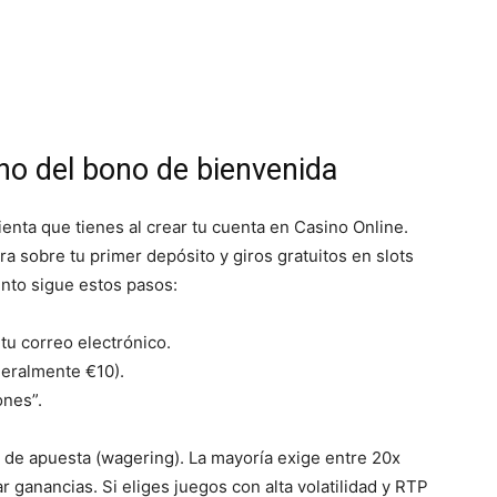
ho del bono de bienvenida
enta que tienes al crear tu cuenta en Casino Online.
 sobre tu primer depósito y giros gratuitos en slots
ento sigue estos pasos:
 tu correo electrónico.
neralmente €10).
ones”.
s de apuesta (wagering). La mayoría exige entre 20x
ar ganancias. Si eliges juegos con alta volatilidad y RTP