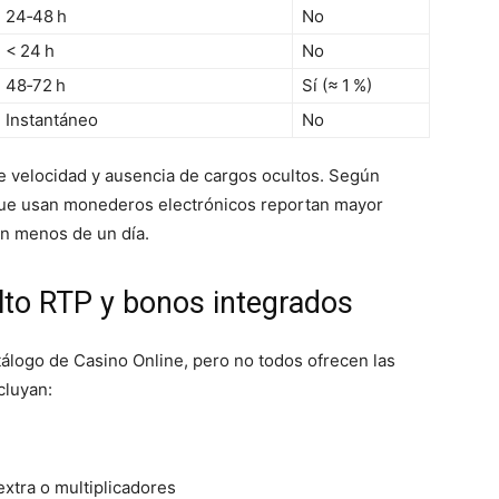
24‑48 h
No
< 24 h
No
48‑72 h
Sí (≈ 1 %)
Instantáneo
No
 velocidad y ausencia de cargos ocultos. Según
 que usan monederos electrónicos reportan mayor
en menos de un día.
alto RTP y bonos integrados
tálogo de Casino Online, pero no todos ofrecen las
cluyan:
xtra o multiplicadores