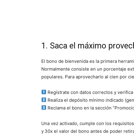
1. Saca el máximo provec
El bono de bienvenida es la primera herrami
Normalmente consiste en un porcentaje extra
populares. Para aprovecharlo al cien por ci
Regístrate con datos correctos y verifica
Realiza el depósito mínimo indicado (ge
Reclama el bono en la sección “Promoci
Una vez activado, cumple con los requisito
y 30x el valor del bono antes de poder retir