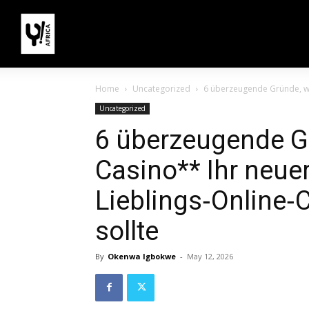
Home
Uncategorized
6 überzeugende Gründe, wa
Uncategorized
6 überzeugende G
Casino** Ihr neue
Lieblings‑Online‑
sollte
By
Okenwa Igbokwe
-
May 12, 2026