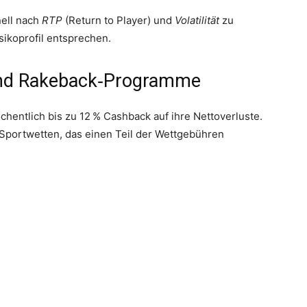
nell nach
RTP
(Return to Player) und
Volatilität
zu
isikoprofil entsprechen.
 und Rakeback‑Programme
chentlich bis zu 12 % Cashback auf ihre Nettoverluste.
 Sportwetten, das einen Teil der Wettgebühren