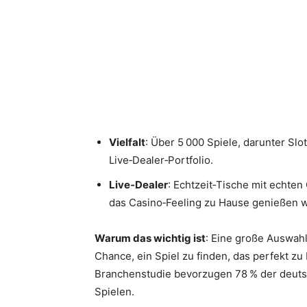
Vielfalt
: Über 5 000 Spiele, darunter Sl
Live‑Dealer‑Portfolio.
Live‑Dealer
: Echtzeit‑Tische mit echten 
das Casino‑Feeling zu Hause genießen w
Warum das wichtig ist
: Eine große Auswahl
Chance, ein Spiel zu finden, das perfekt zu 
Branchenstudie bevorzugen 78 % der deuts
Spielen.