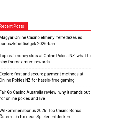
Recent Posts
Magyar Online Casino élmény: felfedezés és
bónuszlehetőségek 2026-ban
Top real money slots at Online Pokies NZ: what to
play for maximum rewards
Explore fast and secure payment methods at
Online Pokies NZ for hassle-free gaming
Fair Go Casino Australia review: why it stands out
for online pokies and live
Willkommensbonus 2026: Top Casino Bonus
Österreich für neue Spieler entdecken