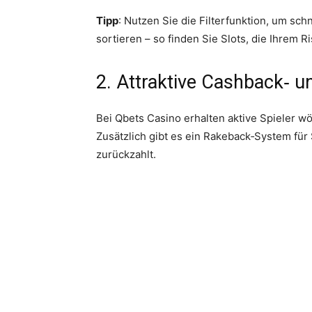
Tipp
: Nutzen Sie die Filterfunktion, um sch
sortieren – so finden Sie Slots, die Ihrem R
2. Attraktive Cashback‑
Bei Qbets Casino erhalten aktive Spieler wö
Zusätzlich gibt es ein Rakeback‑System für
zurückzahlt.