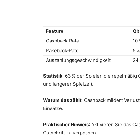
Feature
Qb
Cashback‑Rate
10 
Rakeback‑Rate
5 %
Auszahlungsgeschwindigkeit
24
Statistik
: 63 % der Spieler, die regelmäßig
und längerer Spielzeit.
Warum das zählt
: Cashback mildert Verlus
Einsätze.
Praktischer Hinweis
: Aktivieren Sie das C
Gutschrift zu verpassen.