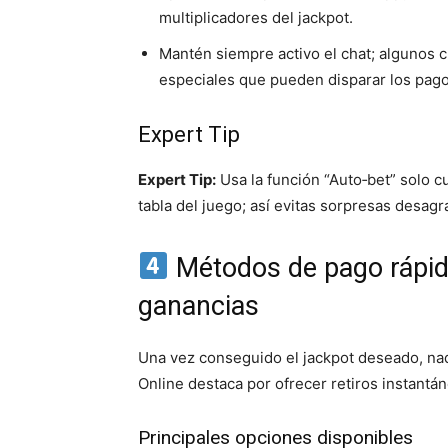
multiplicadores del jackpot.
Mantén siempre activo el chat; algunos 
especiales que pueden disparar los pago
Expert Tip
Expert Tip:
Usa la función “Auto‑bet” solo c
tabla del juego; así evitas sorpresas desagr
Métodos de pago rápido
ganancias
Una vez conseguido el jackpot deseado, nada
Online destaca por ofrecer retiros instantá
Principales opciones disponibles