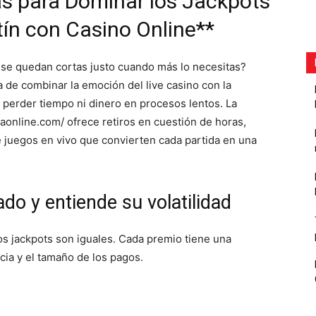
as para Dominar los Jackpots
tín con Casino Online**
 se quedan cortas justo cuando más lo necesitas?
de combinar la emoción del live casino con la
 perder tiempo ni dinero en procesos lentos. La
ciaonline.com/ ofrece retiros en cuestión de horas,
 juegos en vivo que convierten cada partida en una
do y entiende su volatilidad
os jackpots son iguales. Cada premio tiene una
ncia y el tamaño de los pagos.