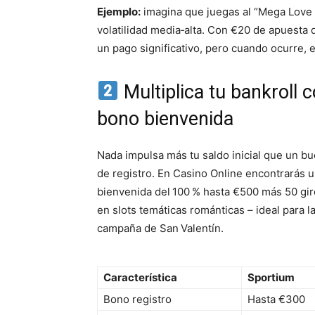
Ejemplo:
imagina que juegas al “Mega Love 
volatilidad media‑alta. Con €20 de apuesta 
un pago significativo, pero cuando ocurre, 
Multiplica tu bankroll c
bono bienvenida
Nada impulsa más tu saldo inicial que un b
de registro. En Casino Online encontrarás 
bienvenida del 100 % hasta €500 más 50 gir
en slots temáticas románticas – ideal para l
campaña de San Valentín.
Característica
Sportium
Bono registro
Hasta €300