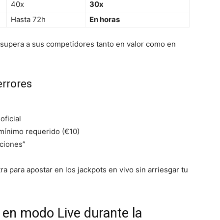
40x
30x
Hasta 72h
En horas
o supera a sus competidores tanto en valor como en
errores
oficial
 mínimo requerido (€10)
ciones”
a para apostar en los jackpots en vivo sin arriesgar tu
en modo Live durante la