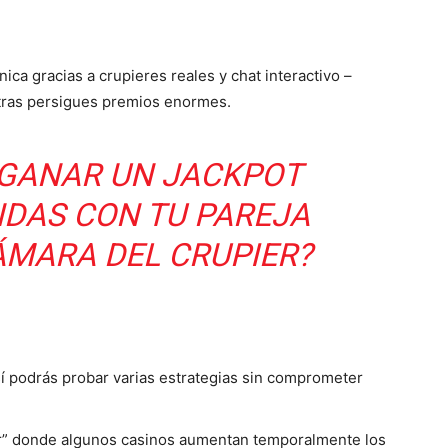
ca gracias a crupieres reales y chat interactivo –
ntras persigues premios enormes.
 GANAR UN JACKPOT
NDAS CON TU PAREJA
ÁMARA DEL CRUPIER?
así podrás probar varias estrategias sin comprometer
” donde algunos casinos aumentan temporalmente los