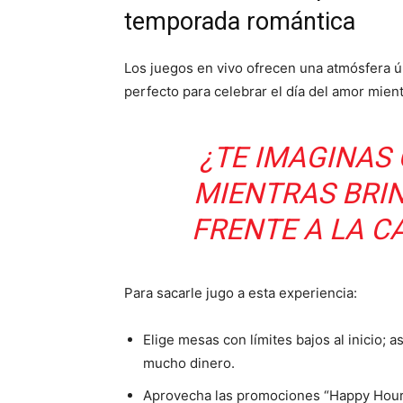
temporada romántica
Los juegos en vivo ofrecen una atmósfera úni
perfecto para celebrar el día del amor mie
¿TE IMAGINAS
MIENTRAS BRI
FRENTE A LA C
Para sacarle jugo a esta experiencia:
Elige mesas con límites bajos al inicio; 
mucho dinero.
Aprovecha las promociones “Happy Hour